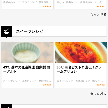
発酵食品レシピ
基本のレシピ
低温調理 麹・発酵食レシピ
鶏むね
鶏肉レシピ
60℃〜
発酵食品レシピ
作り置き
低温調理 麹・発酵食レシピ
もっと見る
スイーツレシピ
43℃ 基本の低温調理 自家製 ヨ
85℃ 有名ビストロ直伝！クレ
ーグルト
ームブリュレ
スイーツレシピ
基本のレシピ
発酵食品レシピ
スイーツレシピ
40℃〜
〜100 kcal
基本のレシピ
85℃〜
〜300
もっと見る