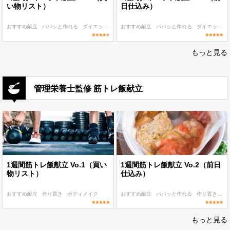
い物リスト）
日仕込み）
おすすめ献立
パパッと作れる
ダイエット
朝食・ランチ
おすすめ献立
ディナー
パパッと作れる
ダイエット
もっと見る
管理栄養士監修 筋トレ飯献立
1週間筋トレ飯献立 Vo.1（買い
1週間筋トレ飯献立 Vo.2（前日
物リスト）
仕込み）
おすすめ献立
作り置き
ボディメイク
おすすめ献立
パパッと作れる
作り置き
ボ
もっと見る