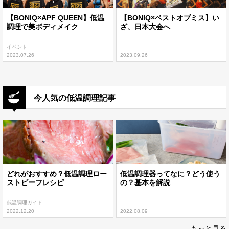
【BONIQ×APF QUEEN】低温
【BONIQ×ベストオブミス】い
調理で美ボディメイク
ざ、日本大会へ
イベント
2023.07.26
2023.09.26
今人気の低温調理記事
どれがおすすめ？低温調理ロー
低温調理器ってなに？どう使う
ストビーフレシピ
の？基本を解説
低温調理ガイド
2022.12.20
2022.08.09
もっと見る