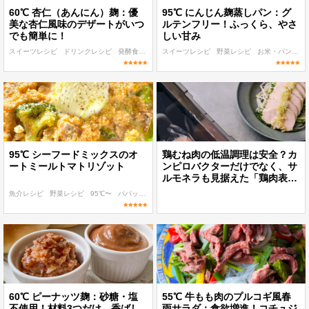
60℃ 杏仁（あんにん）麹：優
95℃ にんじん麹蒸しパン：グ
美な杏仁風味のデザートがいつ
ルテンフリー！ふっくら、やさ
でも簡単に！
しい甘み
スイーツレシピ
ドリンクレシピ
発酵食品レシピ
スイーツレシピ
低温調理 麹・発酵食レシピ
野菜レシピ
お米・パン・パスタレシピ
60℃〜
95℃ シーフードミックスのオ
鶏むね肉の低温調理は安全？カ
ートミールトマトリゾット
ンピロバクターだけでなく、サ
ルモネラも見据えた「鶏肉表」
の設計
魚介レシピ
野菜レシピ
95℃〜
パパッと作れる
ボディメイク
60℃ ピーナッツ麹：砂糖・塩
55℃ 牛もも肉のプルコギ風春
不使用！材料3つだけ、香ばし
雨サラダ：食欲増進！コチュジ