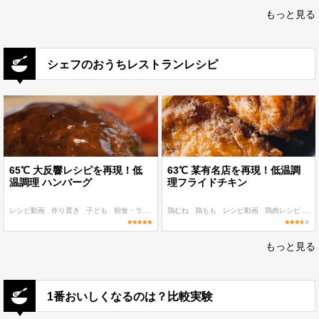
もっと見る
シェフのおうちレストランレシピ
65℃ 大反響レシピを再現！低
63℃ 某有名店を再現！低温調
温調理 ハンバーグ
理フライドチキン
レシピ動画
作り置き
子ども
朝食・ランチ
ディナー
鶏むね
鶏もも
レシピ動画
鶏肉レシピ
63
もっと見る
1番おいしくなるのは？比較実験