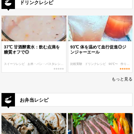
ドリンクレシピ
37℃ 甘酒酵素水：飲む点滴を
93℃ 体を温めて血行促進◎ジ
糖質オフで◎
ンジャーエール
スイーツレシピ
お米・パン・パスタレシピ
ドリンクレシピ
比較実験
ドリンクレシピ
低温調理 麹・発酵食レシピ
90℃〜
作り置き
発
もっと見る
お弁当レシピ