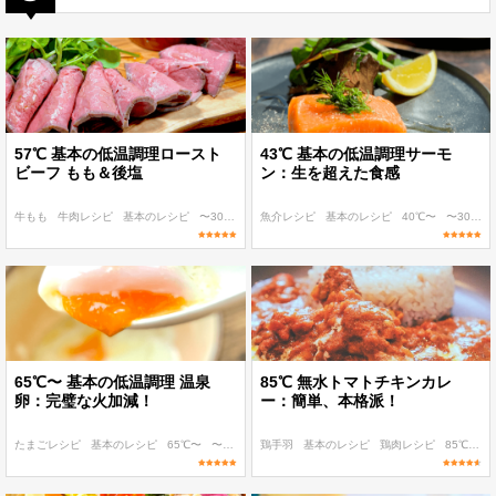
57℃ 基本の低温調理ロースト
43℃ 基本の低温調理サーモ
ビーフ もも＆後塩
ン：生を超えた食感
牛もも
牛肉レシピ
基本のレシピ
〜300 kcal
魚介レシピ
〜400 kcal
基本のレシピ
40℃〜
〜300 kcal
65℃〜 基本の低温調理 温泉
85℃ 無水トマトチキンカレ
卵：完璧な火加減！
ー：簡単、本格派！
たまごレシピ
基本のレシピ
65℃〜
〜100 kcal
鶏手羽
〜200 kcal
基本のレシピ
鶏肉レシピ
85℃〜