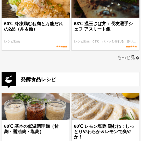
60℃ 冷凍鶏むね肉と万能だれ
63℃ 温玉さば丼：長友選手シ
の2品（丼＆麺）
ェフ アスリート飯
レシピ動画
レシピ動画
63℃
パパッと作れる
作り置き
もっと見る
発酵食品レシピ
60℃ 基本の低温調理麹（甘
60℃ レモン塩麹 鶏むね：しっ
麹・醤油麹・塩麹）
とりやわらか＆レモンで爽や
か！