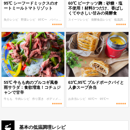
95℃ シーフードミックスのオ
60℃ ピーナッツ麹：砂糖・塩
ートミールトマトリゾット
不使用！材料3つだけ、香ばし
くてやさしい甘みの発酵食
魚介レシピ
野菜レシピ
95℃〜
パパッと作れる
スイーツレシピ
ボディメイク
発酵食品レシピ
低温調理 麹・発酵食レシピ
55℃ 牛もも肉のプルコギ風春
63℃,95℃ プルドポークパイと
雨サラダ：食欲増進！コチュジ
人参スープ弁当
ャンで甘辛
牛もも
牛肉レシピ
作り置き
ボディメイク
子ども
お弁当レシピ
60℃〜
95℃〜
基本の低温調理レシピ