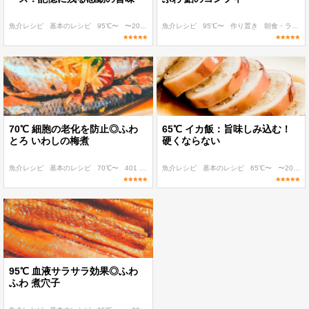
魚介レシピ
基本のレシピ
95℃〜
〜200 kcal
魚介レシピ
〜300 kcal
95℃〜
作り置き
朝食・ランチ
70℃ 細胞の老化を防止◎ふわ
65℃ イカ飯：旨味しみ込む！
とろ いわしの梅煮
硬くならない
魚介レシピ
基本のレシピ
70℃〜
401 kcal〜
魚介レシピ
糖質 20g以下
基本のレシピ
65℃〜
〜200 kcal
95℃ 血液サラサラ効果◎ふわ
ふわ 煮穴子