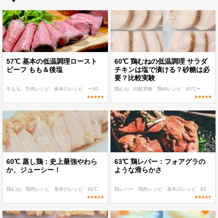
57℃ 基本の低温調理ロースト
60℃ 鶏むねの低温調理 サラダ
ビーフ もも＆後塩
チキンは塩で漬ける？砂糖は必
要？比較実験
牛もも
牛肉レシピ
基本のレシピ
〜300 kcal
鶏むね
〜400 kcal
比較実験
鶏肉レシピ
60℃〜
60℃ 蒸し鶏：史上最強やわら
63℃ 鶏レバー：フォアグラの
か、ジューシー！
ような滑らかさ
鶏むね
鶏肉レシピ
基本のレシピ
60℃〜
パパッと作れる
鶏レバー
鶏肉レシピ
基本のレシピ
63℃
〜