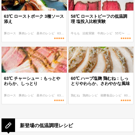
63℃ ローストポーク 3種ソース
58℃ ローストビーフの低温調
添え
理 塩投入比較実験
豚ロース
豚肉レシピ
基本のレシピ
63℃
作り置き
牛もも
比較実験
牛肉レシピ
55℃〜
〜200
63℃ チャーシュー：もっとや
60℃ ハーブ塩麹 鶏むね：しっ
わらか、しっとり
とりやわらか、さわやかな風味
豚ロース
豚肉レシピ
基本のレシピ
63℃
作り置き
鶏むね
鶏肉レシピ
発酵食品レシピ
60℃〜
新登場の低温調理レシピ