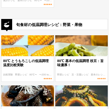
魚介レシピ
基本のレシピ
95℃〜
〜200 kcal
〜300 kcal
旬食材の低温調理レシピ：野菜・果物
80℃ とうもろこしの低温調理
80℃ 基本の低温調理 枝豆：旨
温度比較実験
味濃厚！
比較実験
野菜レシピ
80℃〜
〜200 kcal
〜300 kcal
野菜レシピ
豆・豆腐レシピ
基本のレシピ