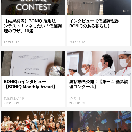
【結果発表】BONIQ 活用法コ
インタビュー【低温調理器
ンテスト！マネしたい「低温調
BONIQのある暮らし】
理のワザ」10選
2025.11.28
2023.12.18
BONIQerインタビュー
総括動画公開！【第一回 低温調
【BONIQ Monthly Award】
理コンクール】
低温調理ガイド
イベント
2022.06.25
2023.01.29