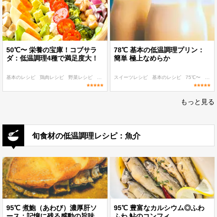
50℃〜 栄養の宝庫！コブサラ
78℃ 基本の低温調理プリン：
ダ：低温調理4種で満足度大！
簡単 極上なめらか
基本のレシピ
鶏肉レシピ
野菜レシピ
90℃〜
スイーツレシピ
60℃〜
基本のレシピ
75℃〜
子ど
もっと見る
旬食材の低温調理レシピ：魚介
95℃ 煮鮑（あわび）濃厚肝ソ
95℃ 豊富なカルシウム◎ふわ
ース：記憶に残る感動の旨味
ふわ 鮎のコンフィ