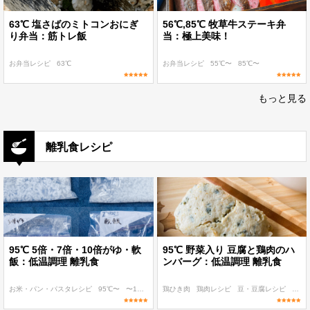
63℃ 塩さばのミトコンおにぎ
56℃,85℃ 牧草牛ステーキ弁
り弁当：筋トレ飯
当：極上美味！
お弁当レシピ
63℃
お弁当レシピ
55℃〜
85℃〜
もっと見る
離乳食レシピ
95℃ 5倍・7倍・10倍がゆ・軟
95℃ 野菜入り 豆腐と鶏肉のハ
飯：低温調理 離乳食
ンバーグ：低温調理 離乳食
お米・パン・パスタレシピ
95℃〜
〜100 kcal
鶏ひき肉
〜200 kcal
鶏肉レシピ
〜300 kcal
豆・豆腐レシピ
95℃