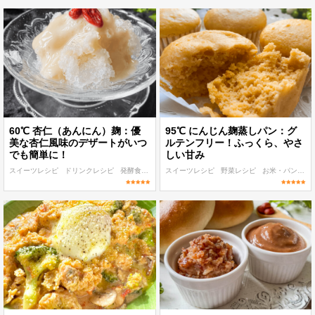
60℃ 杏仁（あんにん）麹：優
95℃ にんじん麹蒸しパン：グ
美な杏仁風味のデザートがいつ
ルテンフリー！ふっくら、やさ
でも簡単に！
しい甘み
スイーツレシピ
ドリンクレシピ
発酵食品レシピ
スイーツレシピ
低温調理 麹・発酵食レシピ
野菜レシピ
お米・パン・パスタレシピ
60℃〜