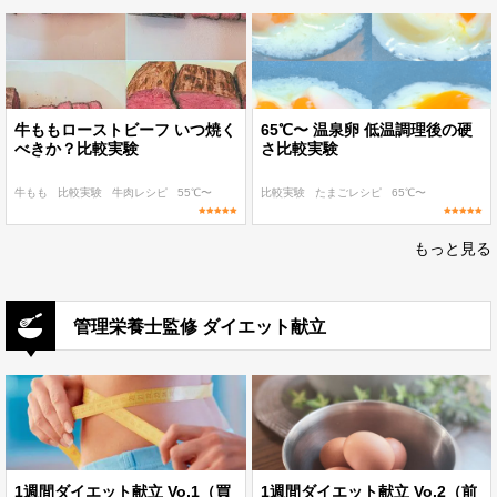
牛ももローストビーフ いつ焼く
65℃〜 温泉卵 低温調理後の硬
べきか？比較実験
さ比較実験
牛もも
比較実験
牛肉レシピ
55℃〜
比較実験
たまごレシピ
65℃〜
もっと見る
管理栄養士監修 ダイエット献立
1週間ダイエット献立 Vo.1（買
1週間ダイエット献立 Vo.2（前