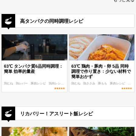
高タンパクの同時調理レシピ
63℃ タンパク質6品同時調理：
63℃ 鶏肉・豚肉・卵 5品 同時
簡単 効率的量産
調理で作り置き：少ない材料で
簡単おかず
鶏むね
鶏レバー
豚肉レシピ
鶏肉レシピ
魚介レシピ
鶏むね
鶏ささみ
豚もも
豚肉レシピ
鶏肉
リカバリー！アスリート飯レシピ