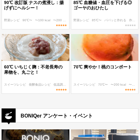
90℃ 改訂版 ナスの煮浸し：揚
85℃ 血糖値・血圧を下げる◎
げずにヘルシー！
ゴーヤのおひたし
野菜レシピ
90℃〜
〜100 kcal
〜200 kcal
〜300 kcal
野菜レシピ
85℃〜
パパッと作れる
作り置き
60℃ いちじく麹：不老長寿の
70℃ 爽やか！桃のコンポート
果物を、丸ごと！
スイーツレシピ
発酵食品レシピ
低温調理 麹・発酵食レシピ
スイーツレシピ
60℃〜
70℃〜
作り置き
〜200 kcal
〜300 kcal
BONIQer アンケート・イベント