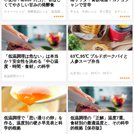
くてやさしい甘みの発酵食
ャンで甘辛
スイーツレシピ
発酵食品レシピ
低温調理 麹・発酵食レシピ
牛もも
牛肉レシピ
60℃〜
作り置き
作り置き
ボディメイク
「低温調理は危ない」は本当
63℃,95℃ プルドポークパイと
か？安全性を決める「中心温
人参スープ弁当
度・時間・食材」の科学
お弁当レシピ
60℃〜
95℃〜
低温調理ガイド
低温調理で「思い通りの卵」を
低温調理の「正解」温度7選。
作る。温度別の硬さ早見表と科
食材別の最適温度と、その科学
学的根拠
的根拠【保存版】