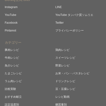
Instagram
LINE
YouTube
YouTube タンパク質ソムリエ
Facebook
Twitter
Pintarest
プライバシーポリシー
カテゴリー
豚肉レシピ
鶏肉レシピ
牛肉レシピ
スイーツレシピ
魚介レシピ
野菜レシピ
たまごレシピ
お米・パン・パスタレシピ
ラム肉レシピ
ドリンクレシピ
比較実験
豆・豆腐レシピ
おすすめ献立
レシピ動画
レシピ検索
加熱時間基準表
低温調理ルール
真空パック器
完全セット
設定温度別
糖質量別