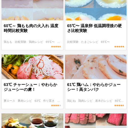
60℃～ 鶏もも肉の火入れ 温度
65℃〜 温泉卵 低温調理後の硬
時間比較実験
さ比較実験
鶏もも
比較実験
鶏肉レシピ
65℃〜
90℃〜
比較実験
たまごレシピ
65℃〜
63℃ チャーシュー：やわらか
61℃ 鶏ハム：やわらかジュー
ジューシーの虜！
シー！高タンパク
豚ロース
豚肉レシピ
63℃
作り置き
子ども
鶏むね
鶏肉レシピ
基本のレシピ
60℃〜