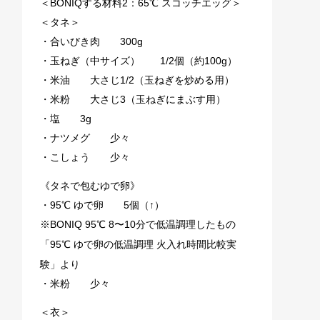
＜BONIQする材料2：65℃ スコッチエッグ＞
＜タネ＞
・合いびき肉 300g
・玉ねぎ（中サイズ） 1/2個（約100g）
・米油 大さじ1/2（玉ねぎを炒める用）
・米粉 大さじ3（玉ねぎにまぶす用）
・塩 3g
・ナツメグ 少々
・こしょう 少々
《タネで包むゆで卵》
・95℃ ゆで卵 5個（↑）
※BONIQ 95℃ 8〜10分で低温調理したもの
「
95℃ ゆで卵の低温調理 火入れ時間比較実
験
」より
・米粉 少々
＜衣＞