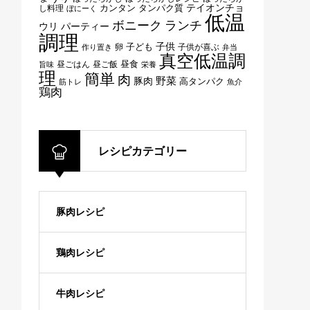
テイオンチョ
タンパク質
し料理
カンタン
ぼにーく
低温
ボニーク
ランチ
ウリ
パーティー
調理
子供
子ども
卵
子供が喜ぶ
作り置き
弁当
真空低温調
昼ごはん
昼ご飯
昼食
旨味
栄養
理
簡単
肉
野菜
豚肉
高タンパク
筋トレ
魚介
鶏肉
レシピカテゴリー
豚肉レシピ
鶏肉レシピ
牛肉レシピ