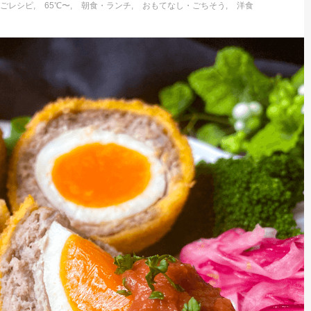
まごレシピ
65℃〜
朝食・ランチ
おもてなし・ごちそう
洋食