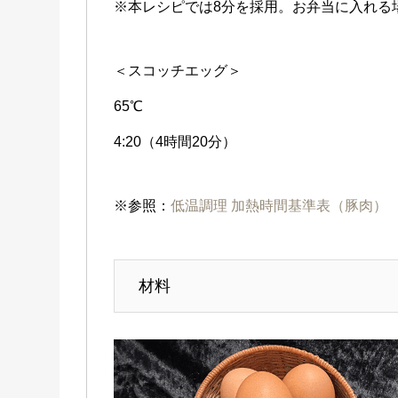
※本レシピでは8分を採用。お弁当に入れる
＜スコッチエッグ＞
65℃
4:20（4時間20分）
※参照：
低温調理 加熱時間基準表（豚肉）
材料