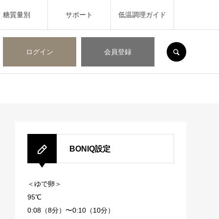
糖質量別
サポート
低温調理ガイド
SEARCH
ログイン
会員登録
BONIQ設定
＜ゆで卵＞
95℃
0:08（8分）〜0:10（10分）