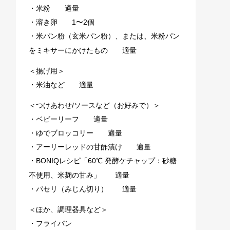
・米粉 適量
・溶き卵 1〜2個
・米パン粉（玄米パン粉）、または、米粉パン
をミキサーにかけたもの 適量
＜揚げ用＞
・米油など 適量
＜つけあわせ/ソースなど（お好みで）＞
・ベビーリーフ 適量
・ゆでブロッコリー 適量
・
アーリーレッドの甘酢漬け
適量
・BONIQレシピ「
60℃ 発酵ケチャップ：砂糖
不使用、米麹の甘み
」 適量
・パセリ（みじん切り） 適量
＜ほか、調理器具など＞
・フライパン