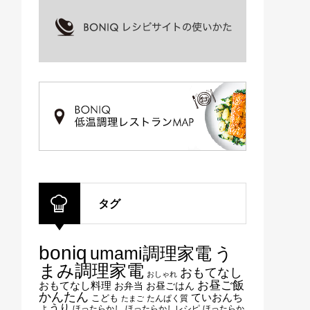
タグ
boniq
umami調理家電
う
まみ調理家電
おもてなし
おしゃれ
お昼ご飯
おもてなし料理
お弁当
お昼ごはん
かんたん
ていおんち
こども
たんぱく質
たまご
ょうり
ほったらかし
ほったらかしレシピ
ほったらか