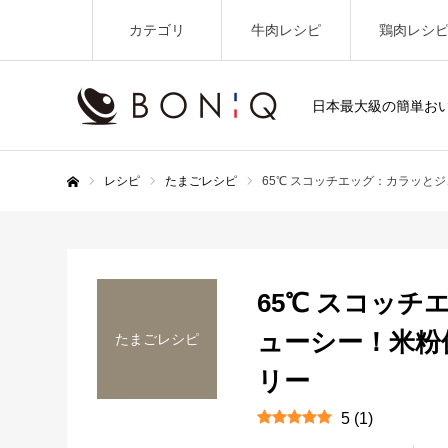
カテゴリ
牛肉レシピ
鶏肉レシ
日本最大級の簡単お
レシピ
たまごレシピ
65℃ スコッチエッグ：カラッと
ホーム
65℃ スコッ
ューシー！米粉
たまごレシピ
リー
5
(
1
)