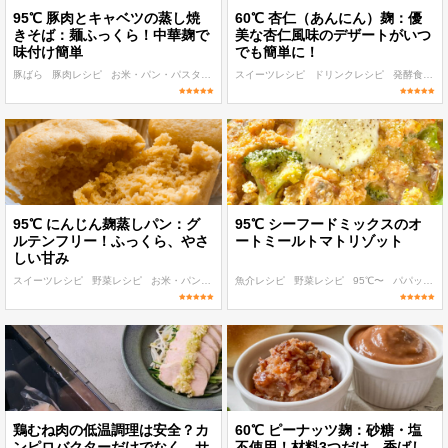
95℃ 豚肉とキャベツの蒸し焼
60℃ 杏仁（あんにん）麹：優
きそば：麺ふっくら！中華麹で
美な杏仁風味のデザートがいつ
味付け簡単
でも簡単に！
豚ばら
豚肉レシピ
お米・パン・パスタレシピ
スイーツレシピ
発酵食品レシピ
ドリンクレシピ
低温調理 麹・発酵食レシピ
発酵食品レシピ
95℃ にんじん麹蒸しパン：グ
95℃ シーフードミックスのオ
ルテンフリー！ふっくら、やさ
ートミールトマトリゾット
しい甘み
スイーツレシピ
野菜レシピ
お米・パン・パスタレシピ
魚介レシピ
95℃〜
野菜レシピ
作り置き
95℃〜
パパッと作れる
鶏むね肉の低温調理は安全？カ
60℃ ピーナッツ麹：砂糖・塩
ンピロバクターだけでなく、サ
不使用！材料3つだけ、香ばし