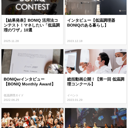
【結果発表】BONIQ 活用法コ
インタビュー【低温調理器
ンテスト！マネしたい「低温調
BONIQのある暮らし】
理のワザ」10選
2025.11.28
2023.12.18
BONIQerインタビュー
総括動画公開！【第一回 低温調
【BONIQ Monthly Award】
理コンクール】
低温調理ガイド
イベント
2022.06.25
2023.01.29