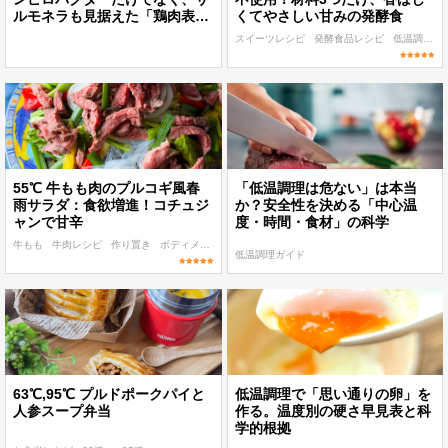
ルモネラも見据えた「鶏肉表」
くてやさしい甘みの発酵食
の設計
スイーツレシピ
発酵食品レシピ
低温調理 麹・発酵食レシピ
55℃ 牛もも肉のプルコギ風春
「低温調理は危ない」は本当
雨サラダ：食欲増進！コチュジ
か？安全性を決める「中心温
ャンで甘辛
度・時間・食材」の科学
牛もも
牛肉レシピ
作り置き
ボディメイク
子ども
低温調理ガイド
63℃,95℃ プルドポークパイと
低温調理で「思い通りの卵」を
人参スープ弁当
作る。温度別の硬さ早見表と科
学的根拠