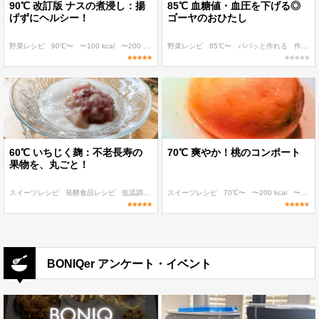
90℃ 改訂版 ナスの煮浸し：揚
85℃ 血糖値・血圧を下げる◎
げずにヘルシー！
ゴーヤのおひたし
野菜レシピ
90℃〜
〜100 kcal
〜200 kcal
〜300 kcal
野菜レシピ
85℃〜
パパッと作れる
作り置き
60℃ いちじく麹：不老長寿の
70℃ 爽やか！桃のコンポート
果物を、丸ごと！
スイーツレシピ
発酵食品レシピ
低温調理 麹・発酵食レシピ
スイーツレシピ
60℃〜
70℃〜
作り置き
〜200 kcal
〜300 kcal
BONIQer アンケート・イベント