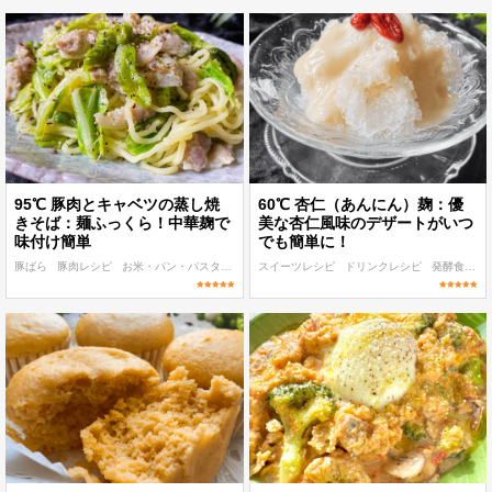
95℃ 豚肉とキャベツの蒸し焼
60℃ 杏仁（あんにん）麹：優
きそば：麺ふっくら！中華麹で
美な杏仁風味のデザートがいつ
味付け簡単
でも簡単に！
豚ばら
豚肉レシピ
お米・パン・パスタレシピ
スイーツレシピ
発酵食品レシピ
ドリンクレシピ
低温調理 麹・発酵食レシピ
発酵食品レシピ