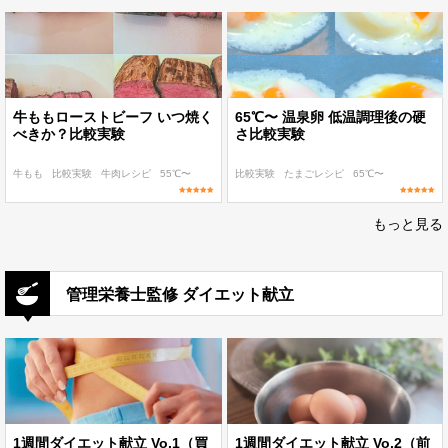
牛ももローストビーフ いつ焼く
65℃〜 温泉卵 低温調理後の硬
べきか？比較実験
さ比較実験
牛もも
比較実験
牛肉レシピ
55℃〜
比較実験
たまごレシピ
65℃〜
もっと見る
管理栄養士監修 ダイエット献立
1週間ダイエット献立 Vo.1（買
1週間ダイエット献立 Vo.2（前