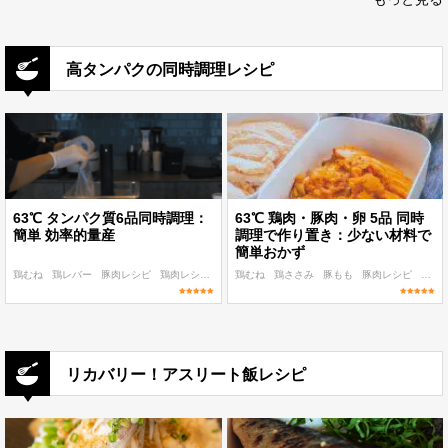
高タンパクの同時調理レシピ
63℃ タンパク質6品同時調理：
63℃ 鶏肉・豚肉・卵 5品 同時
簡単 効率的量産
調理で作り置き：少ない材料で
簡単おかず
鶏むね
鶏レバー
豚肉レシピ
鶏肉レシピ
魚介レシピ
鶏むね
鶏ささみ
豚もも
豚肉レシピ
鶏肉
リカバリー！アスリート飯レシピ