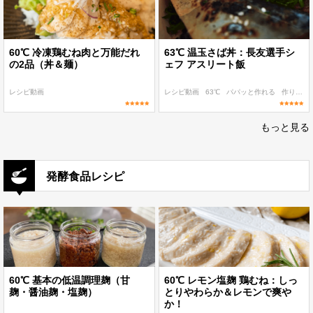
60℃ 冷凍鶏むね肉と万能だれ
63℃ 温玉さば丼：長友選手シ
の2品（丼＆麺）
ェフ アスリート飯
レシピ動画
レシピ動画
63℃
パパッと作れる
作り置き
もっと見る
発酵食品レシピ
60℃ 基本の低温調理麹（甘
60℃ レモン塩麹 鶏むね：しっ
麹・醤油麹・塩麹）
とりやわらか＆レモンで爽や
か！