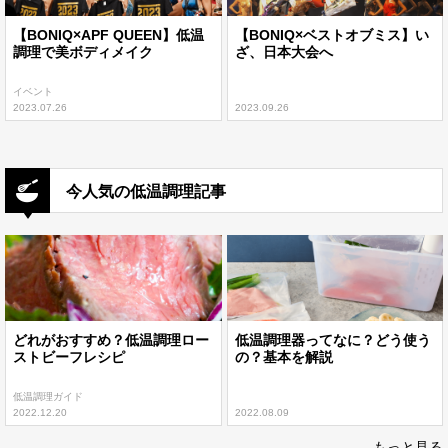
【BONIQ×APF QUEEN】低温
【BONIQ×ベストオブミス】い
調理で美ボディメイク
ざ、日本大会へ
イベント
2023.07.26
2023.09.26
今人気の低温調理記事
どれがおすすめ？低温調理ロー
低温調理器ってなに？どう使う
ストビーフレシピ
の？基本を解説
低温調理ガイド
2022.12.20
2022.08.09
もっと見る