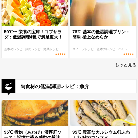
50℃〜 栄養の宝庫！コブサラ
78℃ 基本の低温調理プリン：
ダ：低温調理4種で満足度大！
簡単 極上なめらか
基本のレシピ
鶏肉レシピ
野菜レシピ
90℃〜
スイーツレシピ
60℃〜
基本のレシピ
75℃〜
子ど
もっと見る
旬食材の低温調理レシピ：魚介
95℃ 煮鮑（あわび）濃厚肝ソ
95℃ 豊富なカルシウム◎ふわ
ース：記憶に残る感動の旨味
ふわ 鮎のコンフィ