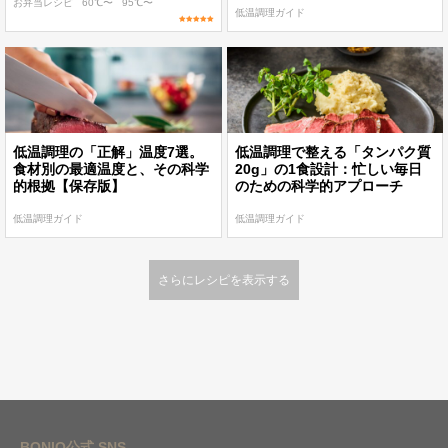
お弁当レシピ
60℃〜
95℃〜
低温調理ガイド
低温調理の「正解」温度7選。
低温調理で整える「タンパク質
食材別の最適温度と、その科学
20g」の1食設計：忙しい毎日
的根拠【保存版】
のための科学的アプローチ
低温調理ガイド
低温調理ガイド
さらにレシピを表示する
BONIQ公式 SNS