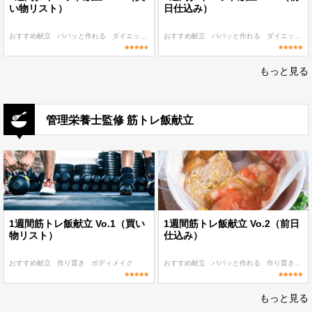
い物リスト）
日仕込み）
おすすめ献立
パパッと作れる
ダイエット
朝食・ランチ
おすすめ献立
ディナー
パパッと作れる
ダイエット
もっと見る
管理栄養士監修 筋トレ飯献立
1週間筋トレ飯献立 Vo.1（買い
1週間筋トレ飯献立 Vo.2（前日
物リスト）
仕込み）
おすすめ献立
作り置き
ボディメイク
おすすめ献立
パパッと作れる
作り置き
ボ
もっと見る