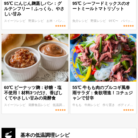
95℃ にんじん麹蒸しパン：グ
95℃ シーフードミックスのオ
ルテンフリー！ふっくら、やさ
ートミールトマトリゾット
しい甘み
スイーツレシピ
野菜レシピ
お米・パン・パスタレシピ
魚介レシピ
95℃〜
野菜レシピ
作り置き
95℃〜
パパッと作れる
60℃ ピーナッツ麹：砂糖・塩
55℃ 牛もも肉のプルコギ風春
不使用！材料3つだけ、香ばし
雨サラダ：食欲増進！コチュジ
くてやさしい甘みの発酵食
ャンで甘辛
スイーツレシピ
発酵食品レシピ
低温調理 麹・発酵食レシピ
牛もも
牛肉レシピ
60℃〜
作り置き
作り置き
ボディメイク
基本の低温調理レシピ