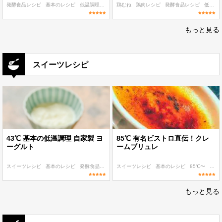
発酵食品レシピ
基本のレシピ
低温調理 麹・発酵食レシピ
鶏むね
鶏肉レシピ
60℃〜
発酵食品レシピ
作り置き
低温調理 麹・発酵食レシピ
もっと見る
スイーツレシピ
43℃ 基本の低温調理 自家製 ヨ
85℃ 有名ビストロ直伝！クレ
ーグルト
ームブリュレ
スイーツレシピ
基本のレシピ
発酵食品レシピ
スイーツレシピ
40℃〜
〜100 kcal
基本のレシピ
85℃〜
〜300
もっと見る