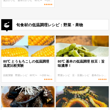
魚介レシピ
基本のレシピ
95℃〜
〜200 kcal
〜300 kcal
旬食材の低温調理レシピ：野菜・果物
80℃ とうもろこしの低温調理
80℃ 基本の低温調理 枝豆：旨
温度比較実験
味濃厚！
比較実験
野菜レシピ
80℃〜
〜200 kcal
〜300 kcal
野菜レシピ
豆・豆腐レシピ
基本のレシピ