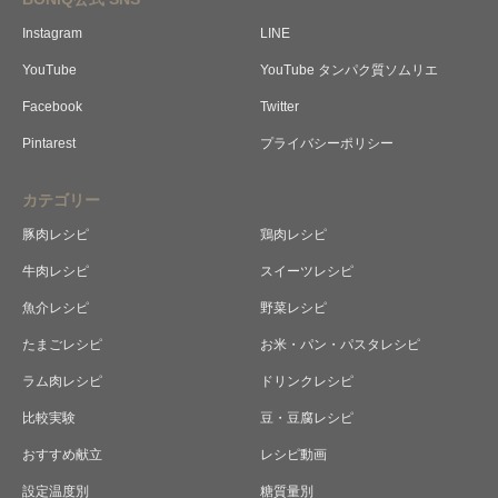
Instagram
LINE
YouTube
YouTube タンパク質ソムリエ
Facebook
Twitter
Pintarest
プライバシーポリシー
カテゴリー
豚肉レシピ
鶏肉レシピ
牛肉レシピ
スイーツレシピ
魚介レシピ
野菜レシピ
たまごレシピ
お米・パン・パスタレシピ
ラム肉レシピ
ドリンクレシピ
比較実験
豆・豆腐レシピ
おすすめ献立
レシピ動画
レシピ検索
加熱時間基準表
低温調理ルール
真空パック器
完全セット
設定温度別
糖質量別