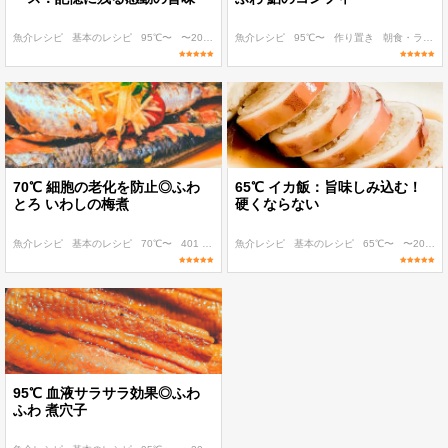
魚介レシピ
基本のレシピ
95℃〜
〜200 kcal
魚介レシピ
〜300 kcal
95℃〜
作り置き
朝食・ランチ
70℃ 細胞の老化を防止◎ふわ
65℃ イカ飯：旨味しみ込む！
とろ いわしの梅煮
硬くならない
魚介レシピ
基本のレシピ
70℃〜
401 kcal〜
魚介レシピ
糖質 20g以下
基本のレシピ
65℃〜
〜200 kcal
95℃ 血液サラサラ効果◎ふわ
ふわ 煮穴子