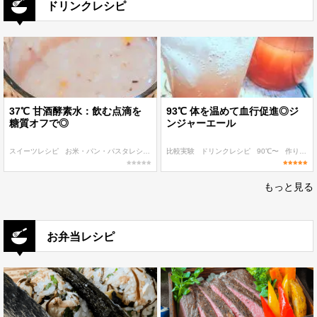
ドリンクレシピ
37℃ 甘酒酵素水：飲む点滴を
93℃ 体を温めて血行促進◎ジ
糖質オフで◎
ンジャーエール
スイーツレシピ
お米・パン・パスタレシピ
ドリンクレシピ
比較実験
ドリンクレシピ
低温調理 麹・発酵食レシピ
90℃〜
作り置き
発
もっと見る
お弁当レシピ