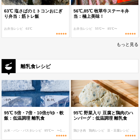
63℃ 塩さばのミトコンおにぎ
56℃,85℃ 牧草牛ステーキ弁
り弁当：筋トレ飯
当：極上美味！
お弁当レシピ
63℃
お弁当レシピ
55℃〜
85℃〜
もっと見る
離乳食レシピ
95℃ 5倍・7倍・10倍がゆ・軟
95℃ 野菜入り 豆腐と鶏肉のハ
飯：低温調理 離乳食
ンバーグ：低温調理 離乳食
お米・パン・パスタレシピ
95℃〜
〜100 kcal
鶏ひき肉
〜200 kcal
鶏肉レシピ
〜300 kcal
豆・豆腐レシピ
95℃