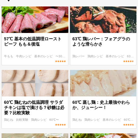
57℃ 基本の低温調理ロースト
63℃ 鶏レバー：フォアグラの
ビーフ もも＆後塩
ような滑らかさ
牛もも
牛肉レシピ
基本のレシピ
〜300 kcal
鶏レバー
〜400 kcal
鶏肉レシピ
基本のレシピ
63℃
〜
60℃ 鶏むねの低温調理 サラダ
60℃ 蒸し鶏：史上最強やわら
チキンは塩で漬ける？砂糖は必
か、ジューシー！
要？比較実験
鶏むね
比較実験
鶏肉レシピ
60℃〜
鶏むね
鶏肉レシピ
基本のレシピ
60℃〜