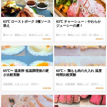
63℃ ローストポーク 3種ソース
63℃ チャーシュー：やわらか
添え
ジューシーの虜！
豚ロース
豚肉レシピ
基本のレシピ
63℃
作り置き
豚ロース
豚肉レシピ
63℃
作り置き
子ど
65℃〜 温泉卵 低温調理後の硬
60℃～ 鶏もも肉の火入れ 温度
さ比較実験
時間比較実験
比較実験
たまごレシピ
65℃〜
鶏もも
比較実験
鶏肉レシピ
65℃〜
90℃