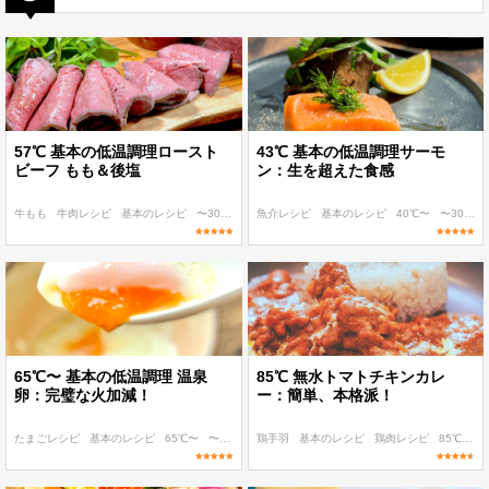
57℃ 基本の低温調理ロースト
43℃ 基本の低温調理サーモ
ビーフ もも＆後塩
ン：生を超えた食感
牛もも
牛肉レシピ
基本のレシピ
〜300 kcal
魚介レシピ
〜400 kcal
基本のレシピ
40℃〜
〜300 kcal
65℃〜 基本の低温調理 温泉
85℃ 無水トマトチキンカレ
卵：完璧な火加減！
ー：簡単、本格派！
たまごレシピ
基本のレシピ
65℃〜
〜100 kcal
鶏手羽
〜200 kcal
基本のレシピ
鶏肉レシピ
85℃〜