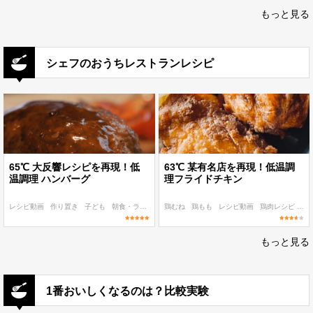
もっと見る
シェフのおうちレストランレシピ
65℃ 大反響レシピを再現！低
63℃ 某有名店を再現！低温調
温調理 ハンバーグ
理フライドチキン
レシピ動画
作り置き
子ども
朝食・ランチ
ディナー
鶏むね
鶏もも
レシピ動画
鶏肉レシピ
63
もっと見る
1番おいしくなるのは？比較実験