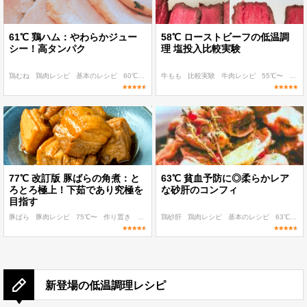
61℃ 鶏ハム：やわらかジュー
58℃ ローストビーフの低温調
シー！高タンパク
理 塩投入比較実験
鶏むね
鶏肉レシピ
基本のレシピ
60℃〜
作り置き
牛もも
比較実験
牛肉レシピ
55℃〜
〜200
77℃ 改訂版 豚ばらの角煮：と
63℃ 貧血予防に◎柔らかレア
ろとろ極上！下茹であり究極を
な砂肝のコンフィ
目指す
豚ばら
豚肉レシピ
75℃〜
作り置き
子ども
鶏砂肝
鶏肉レシピ
基本のレシピ
63℃
パ
新登場の低温調理レシピ