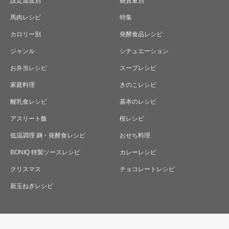
設定温度別
糖質量別
馬肉レシピ
特集
カロリー別
発酵食品レシピ
ジャンル
シチュエーション
お弁当レシピ
スープレシピ
家庭料理
きのこレシピ
離乳食レシピ
基本のレシピ
アスリート飯
桜レシピ
低温調理 麹・発酵食レシピ
おせち料理
BONIQ 特製ソースレシピ
カレーレシピ
クリスマス
チョコレートレシピ
新玉ねぎレシピ