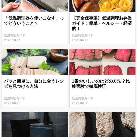
「低温調理器を使いこなす」っ
【完全保存版】低温調理お弁当
てどういうこと？
ガイド：簡単・ヘルシー・経済
的！
低温調理ガイド
低温調理ガイド
2022.10.04
2022.09.27
パッと簡単に、自分に合うレシ
1番おいしいのはどの方法？比
ピを見つける方法
較実験で徹底検証
低温調理ガイド
低温調理ガイド
2022.09.20
2022.08.30