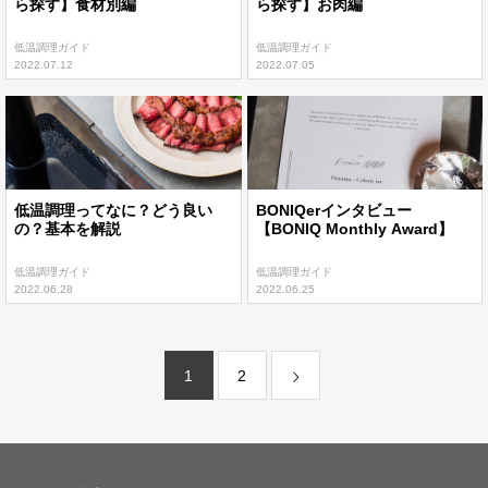
ら探す】食材別編
ら探す】お肉編
低温調理ガイド
低温調理ガイド
2022.07.12
2022.07.05
低温調理ってなに？どう良い
BONIQerインタビュー
の？基本を解説
【BONIQ Monthly Award】
低温調理ガイド
低温調理ガイド
2022.06.28
2022.06.25
1
2