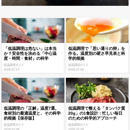
「低温調理は危ない」は本当
低温調理で「思い通りの卵」を
か？安全性を決める「中心温
作る。温度別の硬さ早見表と科
度・時間・食材」の科学
学的根拠
低温調理ガイド
低温調理ガイド
2026.07.17
2026.07.08
低温調理の「正解」温度7選。
低温調理で整える「タンパク質
食材別の最適温度と、その科学
20g」の1食設計：忙しい毎日
的根拠【保存版】
のための科学的アプローチ
低温調理ガイド
低温調理ガイド
2026.07.08
2026.07.08