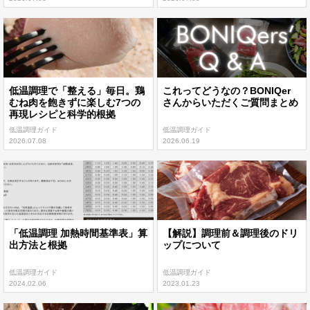
低温調理で「整える」毎日。鶏
これってどうなの？BONIQer
むね肉を飽きずに楽しむ7つの
さんからいただくご質問まとめ
再現レシピと科学的根拠
低温調理ガイド
低温調理ガイド
2026.07.08
2026.06.19
「低温調理 加熱時間基準表」算
【解説】調理前＆調理後のドリ
出方法と根拠
ップについて
低温調理ガイド
低温調理ガイド
2024.02.06
2023.01.23