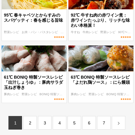
95℃ 春キャベツとからすみの
92℃ 牛すね肉の赤ワイン煮：
スパゲッティ：春を感じる旨味
赤ワインたっぷり、リッチな味
わい本格派！
野菜レシピ
お米・パン・パスタレシピ
95℃〜
牛すね
朝食・ランチ
牛肉レシピ
ディナー
野菜レシピ
90℃〜
デ
61℃ BONIQ 特製ソースレシピ
63℃ BONIQ 特製ソースレシピ
「出汁しょうゆ」：豚肉サラダ
「よだれ鶏ソース」：にら饅頭
玉ねぎ巻き
豚肉レシピ
野菜レシピ
BONIQ 特製ソースレシピ
豚肉レシピ
60℃〜
野菜レシピ
パパッと作れる
BONIQ 特製ソースレシピ
1
2
3
4
5
6
7