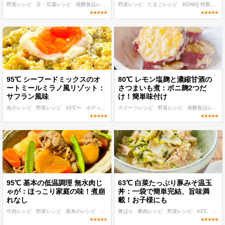
野菜レシピ
豆・豆腐レシピ
発酵食品レシピ
低温調理 麹・発酵食レシピ
野菜レシピ
たまごレシピ
80℃〜
BONIQ 特製ソースレシピ
95℃ シーフードミックスのオ
80℃ レモン塩麹と濃縮甘酒の
ートミールミラノ風リゾット：
さつまいも煮：ボニ麹2つだ
サフラン風味
け！簡単味付け
魚介レシピ
野菜レシピ
95℃〜
ボディメイク
スイーツレシピ
ダイエット
野菜レシピ
発酵食品レシピ
95℃ 基本の低温調理 無水肉じ
63℃ 白菜たっぷり豚みそ温玉
ゃが：ほっこり家庭の味！煮崩
丼：一袋で簡単完結、旨味満
れなし
載！お子様にも
牛肉レシピ
野菜レシピ
基本のレシピ
95℃〜
豚ばら
作り置き
豚肉レシピ
野菜レシピ
63℃
パパ