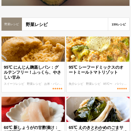
野菜レシピ
野菜レシピ
159レシピ
95℃ にんじん麹蒸しパン：グ
95℃ シーフードミックスのオ
ルテンフリー！ふっくら、やさ
ートミールトマトリゾット
しい甘み
スイーツレシピ
野菜レシピ
お米・パン・パスタレシピ
魚介レシピ
95℃〜
野菜レシピ
作り置き
95℃〜
パパッと作れる
60℃ 新しょうがの甘酢漬け：
65℃ えのきとわかめのごまサ