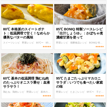
80℃ 本格派のスイートポテ
85℃ BONIQ 特製ソースレシピ
ト：低温調理で甘く！なめらか
「出汁しょうゆ」：かぼちゃ煮
優美なバターの風味
濃縮甘酒を使って
スイーツレシピ
野菜レシピ
80℃〜
95℃〜
おもてなし・ごちそう
野菜レシピ
発酵食品レシピ
BONIQ 特製ソースレシピ
60℃ 基本の低温調理 鶏むね肉
95℃ たまごたっぷりマカロニ
のたっぷりオニスラ乗せ：血液
サラダ：いつでも食べたい家庭
サラサラ！
の味
鶏むね
鶏肉レシピ
野菜レシピ
基本のレシピ
野菜レシピ
BONIQ 特製ソースレシピ
たまごレシピ
95℃〜
子ども