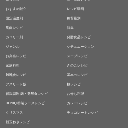
おすすめ献立
レシピ動画
設定温度別
糖質量別
馬肉レシピ
特集
カロリー別
発酵食品レシピ
ジャンル
シチュエーション
お弁当レシピ
スープレシピ
家庭料理
きのこレシピ
離乳食レシピ
基本のレシピ
アスリート飯
桜レシピ
低温調理 麹・発酵食レシピ
おせち料理
BONIQ 特製ソースレシピ
カレーレシピ
クリスマス
チョコレートレシピ
新玉ねぎレシピ