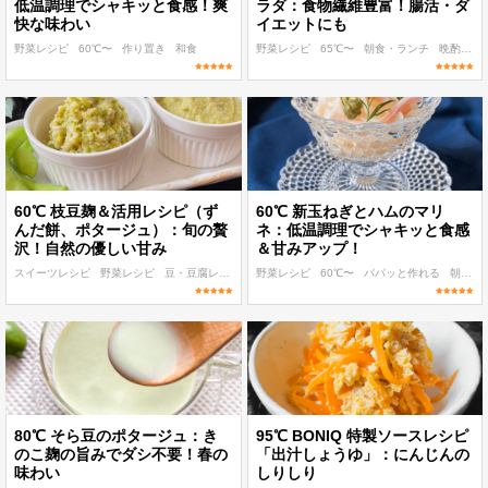
低温調理でシャキッと食感！爽
ラダ：食物繊維豊富！腸活・ダ
快な味わい
イエットにも
野菜レシピ
60℃〜
作り置き
和食
野菜レシピ
65℃〜
朝食・ランチ
晩酌
和
60℃ 枝豆麹＆活用レシピ（ず
60℃ 新玉ねぎとハムのマリ
んだ餅、ポタージュ）：旬の贅
ネ：低温調理でシャキッと食感
沢！自然の優しい甘み
＆甘みアップ！
スイーツレシピ
野菜レシピ
豆・豆腐レシピ
発酵食品レシピ
野菜レシピ
60℃〜
低温調理 麹・発酵食レシピ
パパッと作れる
朝食・ランチ
80℃ そら豆のポタージュ：き
95℃ BONIQ 特製ソースレシピ
のこ麹の旨みでダシ不要！春の
「出汁しょうゆ」：にんじんの
味わい
しりしり