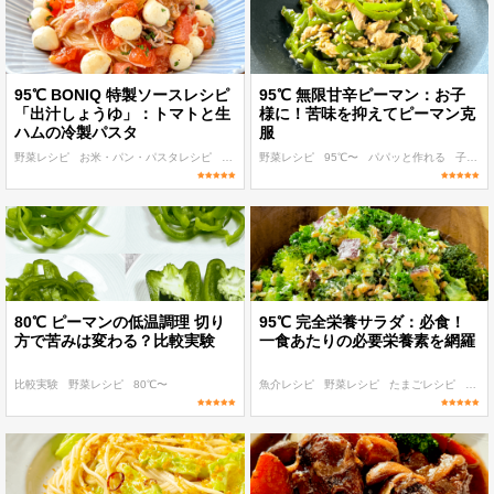
95℃ BONIQ 特製ソースレシピ
95℃ 無限甘辛ピーマン：お子
「出汁しょうゆ」：トマトと生
様に！苦味を抑えてピーマン克
ハムの冷製パスタ
服
野菜レシピ
お米・パン・パスタレシピ
BONIQ 特製ソースレシピ
野菜レシピ
95℃〜
95℃〜
パパッと作れる
パパッと作れる
子ども
80℃ ピーマンの低温調理 切り
95℃ 完全栄養サラダ：必食！
方で苦みは変わる？比較実験
一食あたりの必要栄養素を網羅
比較実験
野菜レシピ
80℃〜
魚介レシピ
野菜レシピ
たまごレシピ
95℃