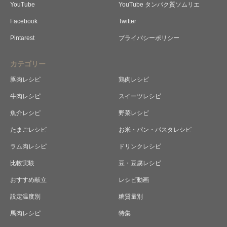
YouTube
YouTube タンパク質ソムリエ
Facebook
Twitter
Pintarest
プライバシーポリシー
カテゴリー
豚肉レシピ
鶏肉レシピ
牛肉レシピ
スイーツレシピ
魚介レシピ
野菜レシピ
たまごレシピ
お米・パン・パスタレシピ
ラム肉レシピ
ドリンクレシピ
比較実験
豆・豆腐レシピ
おすすめ献立
レシピ動画
設定温度別
糖質量別
馬肉レシピ
特集