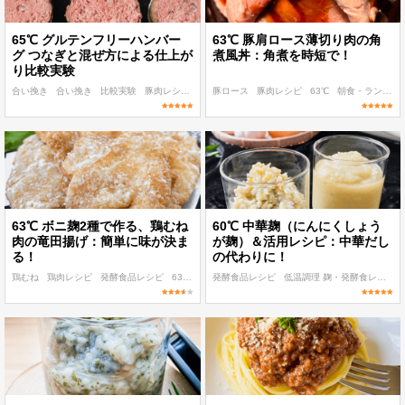
65℃ グルテンフリーハンバー
63℃ 豚肩ロース薄切り肉の角
グ つなぎと混ぜ方による仕上が
煮風丼：角煮を時短で！
り比較実験
合い挽き
合い挽き
比較実験
豚肉レシピ
牛肉レシピ
豚ロース
豚肉レシピ
63℃
朝食・ランチ
63℃ ボニ麹2種で作る、鶏むね
60℃ 中華麹（にんにくしょう
肉の竜田揚げ：簡単に味が決ま
が麹）＆活用レシピ：中華だし
る！
の代わりに！
鶏むね
鶏肉レシピ
発酵食品レシピ
63℃
子ども
発酵食品レシピ
低温調理 麹・発酵食レシピ