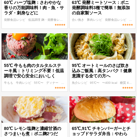
60℃ ハーブ塩麹：さわやかな
63℃ 発酵ミートソース：ボニ
香りの万能調味料！肉・魚・サ
発酵調味料3種で簡単！無添加
ラダ・刺身などに
の自家製ソース
発酵食品レシピ
低温調理 麹・発酵食レシピ
60℃〜
合い挽き
作り置き
豚肉レシピ
発酵食品レシピ
63℃
55℃ 牛もも肉のタルタルステ
95℃ オートミールのさば炊き
ーキ風：トリミング不要！低温
込みご飯風：高タンパク！健康
調理で安心安全においしく
意識する全ての方へ
牛もも
牛肉レシピ
55℃〜
ディナー
洋食
魚介レシピ
95℃〜
〜400 kcal
糖質 40g以下
80℃ レモン塩麹と濃縮甘酒の
65℃,91℃ チキンバーガーとチ
さつまいも煮：ボニ麹2つだ
ョップドサラダ弁当：やわら