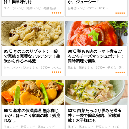
け！簡単味付け
か、ジューシー！
スイーツレシピ
野菜レシピ
発酵食品レシピ
低温調理 麹・発酵食レシピ
お弁当レシピ
65℃〜
90℃〜
80℃〜
95℃ きのこのリゾット：一袋
90℃ 鶏もも肉のトマト煮＆ご
で完結＆完璧なアルデンテ！生
ろごろチーズマッシュポテト：
米から作る本格派
同時調理で簡単
お米・パン・パスタレシピ
95℃〜
パパッと作れる
鶏もも
子ども
鶏肉レシピ
朝食・ランチ
90℃〜
子ども
朝食・ランチ
95℃ 基本の低温調理 無水肉じ
63℃ 白菜たっぷり豚みそ温玉
ゃが：ほっこり家庭の味！煮崩
丼：一袋で簡単完結、旨味満
れなし
載！お子様にも
牛肉レシピ
野菜レシピ
基本のレシピ
95℃〜
豚ばら
作り置き
豚肉レシピ
野菜レシピ
63℃
パパ