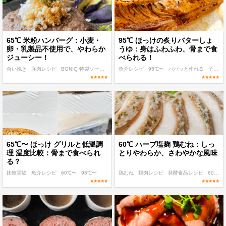
65℃ 米粉ハンバーグ：小麦・
95℃ ほっけの炙りバターしょ
卵・乳製品不使用で、やわらか
うゆ：身はふわふわ、骨まで食
ジューシー！
べられる！
合い挽き
豚肉レシピ
BONIQ 特製ソースレシピ
魚介レシピ
65℃〜
ディナー
95℃〜
パパッと作れる
子ども
65℃〜 ほっけ グリルと低温調
60℃ ハーブ塩麹 鶏むね：しっ
理 温度比較：骨まで食べられ
とりやわらか、さわやかな風味
る？
比較実験
魚介レシピ
60℃〜
95℃〜
鶏むね
鶏肉レシピ
発酵食品レシピ
60℃〜