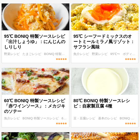
95℃ BONIQ 特製ソースレシピ
95℃ シーフードミックスのオ
「出汁しょうゆ」：にんじんの
ートミールミラノ風リゾット：
しりしり
サフラン風味
野菜レシピ
たまごレシピ
BONIQ 特製ソースレシピ
魚介レシピ
95℃〜
野菜レシピ
作り置き
95℃〜
ボディメイク
60℃ BONIQ 特製ソースレシピ
80℃ BONIQ 特製ソースレシ
「赤ワインソース」：メカジキ
ピ：自家製豆腐 4種
のソテー
魚介レシピ
BONIQ 特製ソースレシピ
60℃〜
豆・豆腐レシピ
朝食・ランチ
ディナー
基本のレシピ
BONIQ 特製ソースレシピ