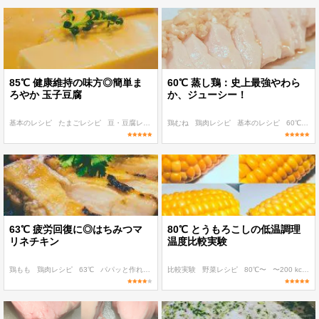
85℃ 健康維持の味方◎簡単ま
60℃ 蒸し鶏：史上最強やわら
ろやか 玉子豆腐
か、ジューシー！
基本のレシピ
たまごレシピ
豆・豆腐レシピ
85℃〜
鶏むね
パパッと作れる
鶏肉レシピ
基本のレシピ
60℃〜
63℃ 疲労回復に◎はちみつマ
80℃ とうもろこしの低温調理
リネチキン
温度比較実験
鶏もも
鶏肉レシピ
63℃
パパッと作れる
作り置き
比較実験
野菜レシピ
80℃〜
〜200 kcal
〜