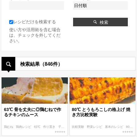
レシピだけを検索する
検索
使い方や活用術を含む場合
は、チェックを外してくだ
さい。
検索結果（846件）
63℃ 骨を丈夫に◎鶏むねで作
80℃ とうもろこしの格上げ 焼
るチキンのムース
き方比較実験
鶏むね
鶏肉レシピ
63℃
作り置き
子ども
比較実験
野菜レシピ
基本のレシピ
80℃〜