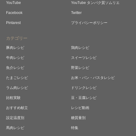
YouTube
YouTube タンパク質ソムリエ
Facebook
Twitter
Pintarest
プライバシーポリシー
カテゴリー
豚肉レシピ
鶏肉レシピ
牛肉レシピ
スイーツレシピ
魚介レシピ
野菜レシピ
たまごレシピ
お米・パン・パスタレシピ
ラム肉レシピ
ドリンクレシピ
比較実験
豆・豆腐レシピ
おすすめ献立
レシピ動画
設定温度別
糖質量別
馬肉レシピ
特集