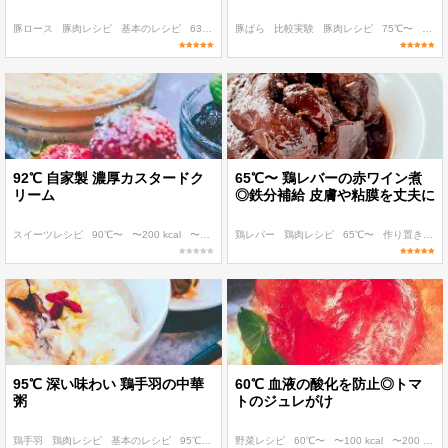
豚ロース
豚肉レシピ
基本のレシピ
63℃
パパッと作れる
豚ばら
比較実験
豚肉レシピ
75℃〜
〜400
92℃ 自家製 濃厚カスタードク
65℃〜 鶏レバーの赤ワイン煮
リーム
◎鉄分補給 皮膚や粘膜を丈夫に
スイーツレシピ
90℃〜
〜200 kcal
〜300 kcal
鶏レバー
〜400 kcal
鶏肉レシピ
65℃〜
作り置き
デ
95℃ 深い味わい 鶏手羽の中華
60℃ 血液の酸化を防止◎トマ
粥
トのジュレがけ
鶏手羽
鶏肉レシピ
基本のレシピ
95℃〜
パパッと作れる
野菜レシピ
60℃〜
〜100 kcal
〜200 kcal