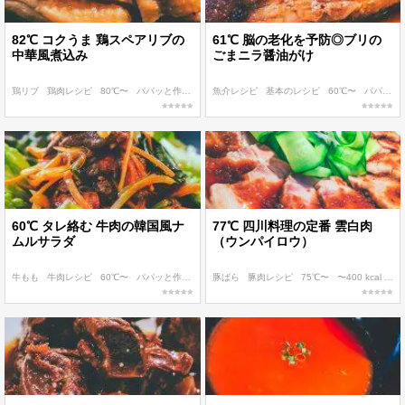
82℃ コクうま 鶏スペアリブの
61℃ 脳の老化を予防◎ブリの
中華風煮込み
ごまニラ醤油がけ
鶏リブ
鶏肉レシピ
80℃〜
パパッと作れる
作り置き
魚介レシピ
基本のレシピ
60℃〜
パパッと作れる
60℃ タレ絡む 牛肉の韓国風ナ
77℃ 四川料理の定番 雲白肉
ムルサラダ
（ウンパイロウ）
牛もも
牛肉レシピ
60℃〜
パパッと作れる
朝食・ランチ
豚ばら
豚肉レシピ
75℃〜
〜400 kcal
糖質