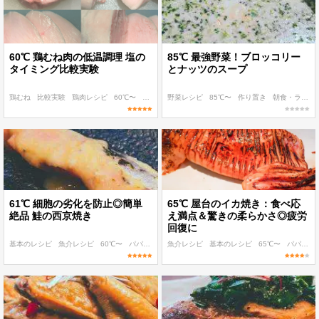
60℃ 鶏むね肉の低温調理 塩の
85℃ 最強野菜！ブロッコリー
タイミング比較実験
とナッツのスープ
鶏むね
比較実験
鶏肉レシピ
60℃〜
〜200 kcal
野菜レシピ
85℃〜
作り置き
朝食・ランチ
61℃ 細胞の劣化を防止◎簡単
65℃ 屋台のイカ焼き：食べ応
絶品 鮭の西京焼き
え満点＆驚きの柔らかさ◎疲労
回復に
基本のレシピ
魚介レシピ
60℃〜
パパッと作れる
魚介レシピ
子ども
基本のレシピ
65℃〜
パパッと作れる