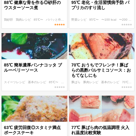
88℃ 健康な骨を作る◎砂肝の
95℃ 老化・生活習慣病予防 パ
ウスターソース煮
プリカのすり流し
鶏砂肝
鶏肉レシピ
85℃〜
パパッと作れる
ディナー
野菜レシピ
95℃〜
〜100 kcal
〜200 kcal
85℃ 簡単濃厚パンナコッタ ブ
70℃ おうちでフレンチ！豚ば
ルーベリーソース
らの黒酢バルサミコソース：お
もてなしにも
スイーツレシピ
基本のレシピ
85℃〜
パパッと作れる
豚ばら
豚肉レシピ
子ども
基本のレシピ
70℃〜
4
63℃ 疲労回復◎スタミナ満点
77℃ 豚ばら肉の低温調理 火入
ポークステーキ
れ温度比較実験