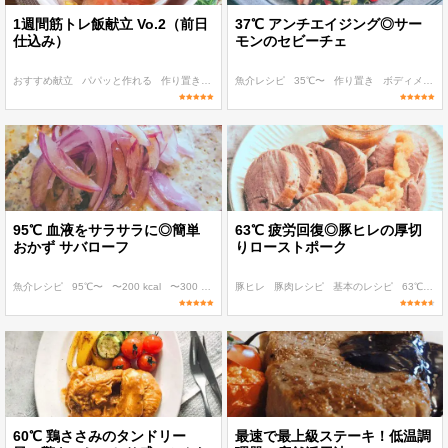
1週間筋トレ飯献立 Vo.2（前日
37℃ アンチエイジング◎サー
仕込み）
モンのセビーチェ
おすすめ献立
パパッと作れる
作り置き
ボディメイク
魚介レシピ
和食
35℃〜
作り置き
ボディメイク
95℃ 血液をサラサラに◎簡単
63℃ 疲労回復◎豚ヒレの厚切
おかず サバローフ
りローストポーク
魚介レシピ
95℃〜
〜200 kcal
〜300 kcal
〜400 kcal
豚ヒレ
豚肉レシピ
基本のレシピ
63℃
〜30
60℃ 鶏ささみのタンドリー
最速で最上級ステーキ！低温調