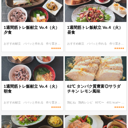
1週間筋トレ飯献立 Vo.4（火）
1週間筋トレ飯献立 Vo.4（火）
夕食
昼食
おすすめ献立
パパッと作れる
作り置き
ボディメイク
おすすめ献立
ディナー
パパッと作れる
作り置き
ボ
1週間筋トレ飯献立 Vo.4（火）
62℃ タンパク質豊富◎サラダ
朝食
チキン レモン風味
おすすめ献立
パパッと作れる
作り置き
ボディメイク
鶏むね
鶏肉レシピ
朝食・ランチ
60℃〜
401 kcal〜
糖質