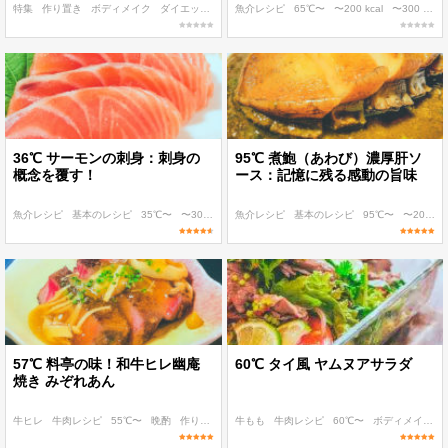
特集
作り置き
ボディメイク
ダイエット
朝食・ランチ
魚介レシピ
65℃〜
〜200 kcal
〜300 kcal
36℃ サーモンの刺身：刺身の
95℃ 煮鮑（あわび）濃厚肝ソ
概念を覆す！
ース：記憶に残る感動の旨味
魚介レシピ
基本のレシピ
35℃〜
〜300 kcal
魚介レシピ
〜400 kcal
基本のレシピ
95℃〜
〜200 kcal
57℃ 料亭の味！和牛ヒレ幽庵
60℃ タイ風 ヤムヌアサラダ
焼き みぞれあん
牛ヒレ
牛肉レシピ
55℃〜
晩酌
作り置き
牛もも
牛肉レシピ
60℃〜
ボディメイク