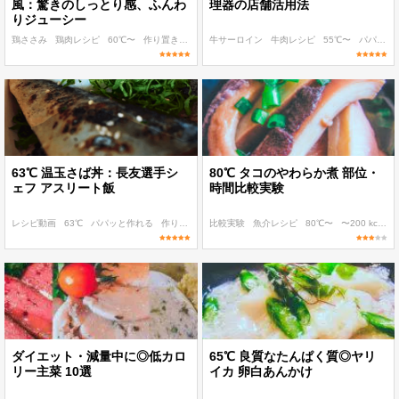
風：驚きのしっとり感、ふんわ
理器の店舗活用法
りジューシー
鶏ささみ
鶏肉レシピ
60℃〜
作り置き
ボディメイク
牛サーロイン
牛肉レシピ
55℃〜
パパッと作れる
63℃ 温玉さば丼：長友選手シ
80℃ タコのやわらか煮 部位・
ェフ アスリート飯
時間比較実験
レシピ動画
63℃
パパッと作れる
作り置き
ボディメイク
比較実験
魚介レシピ
80℃〜
〜200 kcal
〜
ダイエット・減量中に◎低カロ
65℃ 良質なたんぱく質◎ヤリ
リー主菜 10選
イカ 卵白あんかけ