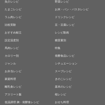
魚介レシピ
野菜レシピ
たまごレシピ
お米・パン・パスタレシピ
ラム肉レシピ
ドリンクレシピ
比較実験
豆・豆腐レシピ
おすすめ献立
レシピ動画
設定温度別
糖質量別
馬肉レシピ
特集
カロリー別
発酵食品レシピ
ジャンル
シチュエーション
お弁当レシピ
スープレシピ
家庭料理
きのこレシピ
離乳食レシピ
基本のレシピ
アスリート飯
桜レシピ
低温調理 麹・発酵食レシピ
おせち料理