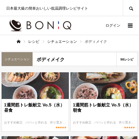
SEARCH
日本最大級の簡単おいしい低温調理レシピサイト
ログイン
レシピ
シチュエーション
ボディメイク
ホーム
ボディメイク
シチュエーション
98レシピ
1週間筋トレ飯献立 Vo.5（水）
1週間筋トレ飯献立 Vo.5（水）
昼食
朝食
おすすめ献立
パパッと作れる
作り置き
ボディメイク
おすすめ献立
朝食・ランチ
パパッと作れる
作り置き
ボ