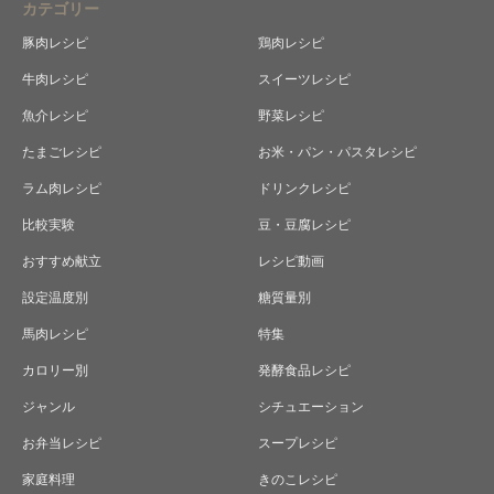
カテゴリー
豚肉レシピ
鶏肉レシピ
牛肉レシピ
スイーツレシピ
魚介レシピ
野菜レシピ
たまごレシピ
お米・パン・パスタレシピ
ラム肉レシピ
ドリンクレシピ
比較実験
豆・豆腐レシピ
おすすめ献立
レシピ動画
設定温度別
糖質量別
馬肉レシピ
特集
カロリー別
発酵食品レシピ
ジャンル
シチュエーション
お弁当レシピ
スープレシピ
家庭料理
きのこレシピ