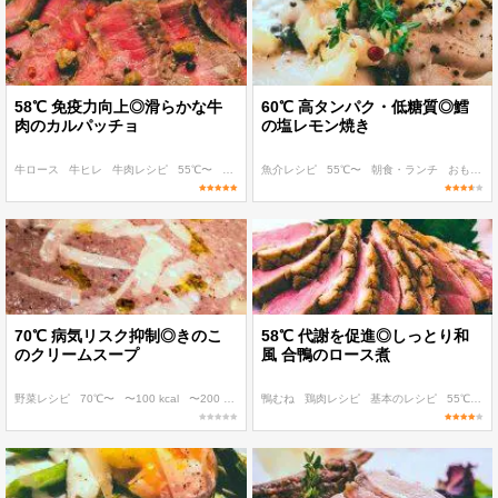
58℃ 免疫力向上◎滑らかな牛
60℃ 高タンパク・低糖質◎鱈
肉のカルパッチョ
の塩レモン焼き
牛ロース
牛ヒレ
牛肉レシピ
55℃〜
パパッと作れる
魚介レシピ
55℃〜
朝食・ランチ
おもてなし・ごちそう
70℃ 病気リスク抑制◎きのこ
58℃ 代謝を促進◎しっとり和
のクリームスープ
風 合鴨のロース煮
野菜レシピ
70℃〜
〜100 kcal
〜200 kcal
〜300 kcal
鴨むね
鶏肉レシピ
基本のレシピ
55℃〜