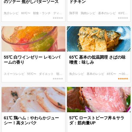
のソテー 焦がしバターソース
ドチキン
魚介レシピ
60℃〜
朝食・ランチ
ディナー
おもてなし・ごちそう
鶏手羽
鶏肉レシピ
基本のレシピ
63℃
作
55℃ 白ワインゼリー レモンバ
65℃ 基本の低温調理 さばの味
ームの香り
噌煮：味しみ
スイーツレシピ
55℃〜
ダイエット
朝食・ランチ
魚介レシピ
ディナー
基本のレシピ
65℃〜
〜300 kcal
61℃ 鶏ハム：やわらかジュー
57℃ ローストビーフ丼＆サラ
シー！高タンパク
ダ：筋肉量UP