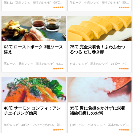
鶏むね
鶏肉レシピ
基本のレシピ
60℃〜
作り置き
牛ロース
牛肉レシピ
基本のレシピ
55℃〜
63℃ ローストポーク 3種ソース
75℃ 完全栄養食！ふわふわつ
添え
るつる だし巻き卵
豚ロース
豚肉レシピ
基本のレシピ
63℃
作り置き
たまごレシピ
基本のレシピ
75℃〜
パパッと作れる
40℃ サーモン コンフィ：アン
95℃ 胃に負担をかけずに栄養
チエイジング効果
補給◎癒しのお粥
魚介レシピ
40℃〜
パパッと作れる
朝食・ランチ
お米・パン・パスタレシピ
ディナー
基本のレシピ
9