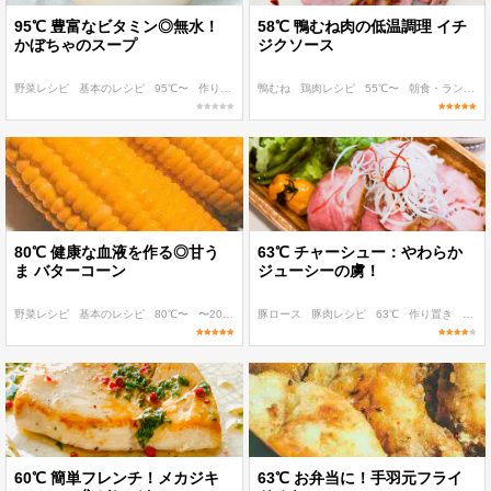
95℃ 豊富なビタミン◎無水！
58℃ 鴨むね肉の低温調理 イチ
かぼちゃのスープ
ジクソース
野菜レシピ
基本のレシピ
95℃〜
作り置き
ダイエット
鴨むね
鶏肉レシピ
55℃〜
朝食・ランチ
80℃ 健康な血液を作る◎甘う
63℃ チャーシュー：やわらか
ま バターコーン
ジューシーの虜！
野菜レシピ
基本のレシピ
80℃〜
〜200 kcal
豚ロース
〜300 kcal
豚肉レシピ
63℃
作り置き
子ど
60℃ 簡単フレンチ！メカジキ
63℃ お弁当に！手羽元フライ