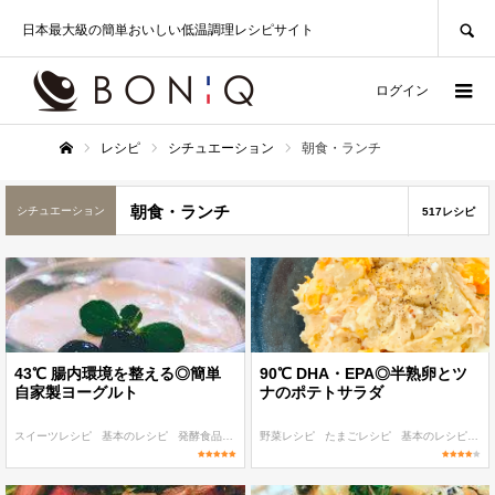
SEARCH
日本最大級の簡単おいしい低温調理レシピサイト
ログイン
レシピ
シチュエーション
朝食・ランチ
ホーム
朝食・ランチ
シチュエーション
517レシピ
43℃ 腸内環境を整える◎簡単
90℃ DHA・EPA◎半熟卵とツ
自家製ヨーグルト
ナのポテトサラダ
スイーツレシピ
基本のレシピ
発酵食品レシピ
野菜レシピ
40℃〜
〜100 kcal
たまごレシピ
基本のレシピ
9