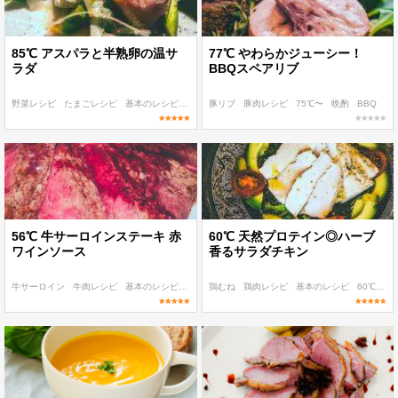
85℃ アスパラと半熟卵の温サ
77℃ やわらかジューシー！
ラダ
BBQスペアリブ
野菜レシピ
たまごレシピ
基本のレシピ
85℃〜
豚リブ
〜100 kcal
豚肉レシピ
75℃〜
晩酌
BBQ
56℃ 牛サーロインステーキ 赤
60℃ 天然プロテイン◎ハーブ
ワインソース
香るサラダチキン
牛サーロイン
牛肉レシピ
基本のレシピ
55℃〜
鶏むね
401 kcal〜
鶏肉レシピ
基本のレシピ
60℃〜