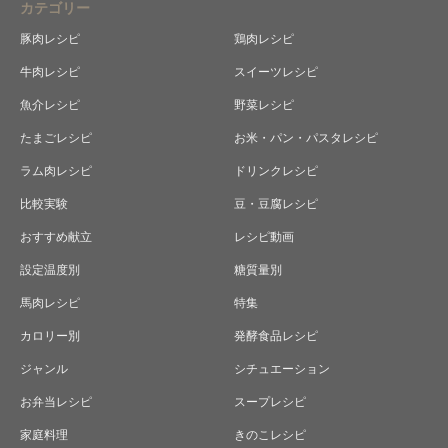
カテゴリー
豚肉レシピ
鶏肉レシピ
牛肉レシピ
スイーツレシピ
魚介レシピ
野菜レシピ
たまごレシピ
お米・パン・パスタレシピ
ラム肉レシピ
ドリンクレシピ
比較実験
豆・豆腐レシピ
おすすめ献立
レシピ動画
設定温度別
糖質量別
馬肉レシピ
特集
カロリー別
発酵食品レシピ
ジャンル
シチュエーション
お弁当レシピ
スープレシピ
家庭料理
きのこレシピ