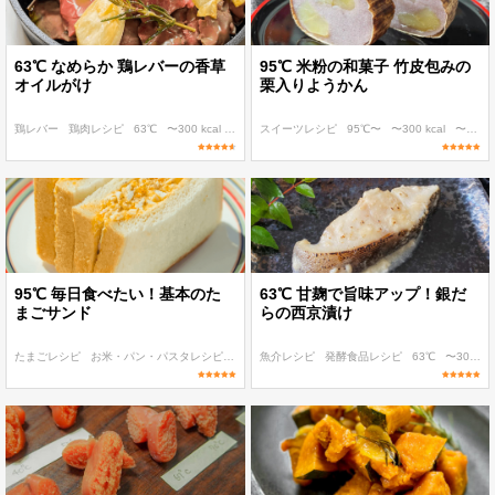
63℃ なめらか 鶏レバーの香草
95℃ 米粉の和菓子 竹皮包みの
オイルがけ
栗入りようかん
鶏レバー
鶏肉レシピ
63℃
〜300 kcal
〜400 kcal
スイーツレシピ
95℃〜
〜300 kcal
〜400 kcal
95℃ 毎日食べたい！基本のた
63℃ 甘麹で旨味アップ！銀だ
まごサンド
らの西京漬け
たまごレシピ
お米・パン・パスタレシピ
基本のレシピ
魚介レシピ
95℃〜
発酵食品レシピ
401 kcal〜
63℃
〜300 kcal