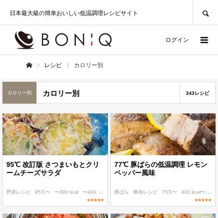
SEARCH
日本最大級の簡単おいしい低温調理レシピサイト
ログイン
レシピ
カロリー別
ホーム
カロリー別
カロリー別
343レシピ
95℃ 改訂版 さつまいもとクリ
77℃ 豚ばらの低温調理 レモン
ームチーズサラダ
ペッパー風味
野菜レシピ
95℃〜
〜300 kcal
〜400 kcal
糖質 40g以下
豚ばら
豚肉レシピ
75℃〜
401 kcal〜
糖質