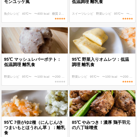
モンユッケ風
低温調理 離乳食
魚介レシピ
40℃〜
〜400 kcal
糖質 20g以下
スイーツレシピ
糖質 40g以下
野菜レシピ
95℃〜
〜100 kcal
95℃ マッシュレバーポテト：
95℃ 野菜入りオムレツ：低温
低温調理 離乳食
調理 離乳食
野菜レシピ
95℃〜
〜100 kcal
〜200 kcal
〜300 kcal
野菜レシピ
95℃〜
〜100 kcal
〜200 kcal
95℃ 7倍がゆ2種（にんじん/さ
85℃ やみつき！濃厚 鶏手羽元
つまいもとほうれん草 ）：離乳
の八丁味噌煮
食