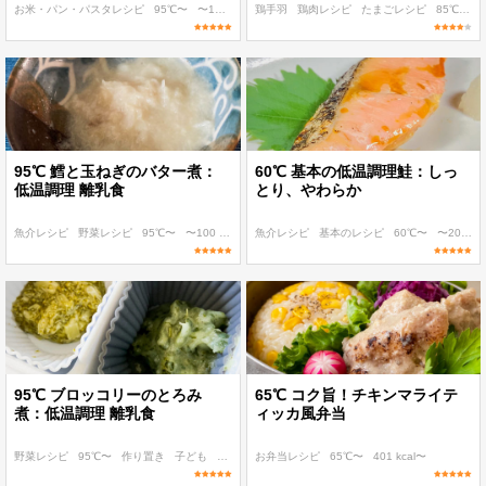
お米・パン・パスタレシピ
95℃〜
〜100 kcal
鶏手羽
〜200 kcal
鶏肉レシピ
〜300 kcal
たまごレシピ
85℃〜
〜
95℃ 鱈と玉ねぎのバター煮：
60℃ 基本の低温調理鮭：しっ
低温調理 離乳食
とり、やわらか
魚介レシピ
野菜レシピ
95℃〜
〜100 kcal
〜200 kcal
魚介レシピ
基本のレシピ
60℃〜
〜200 kcal
95℃ ブロッコリーのとろみ
65℃ コク旨！チキンマライテ
煮：低温調理 離乳食
ィッカ風弁当
野菜レシピ
95℃〜
作り置き
子ども
和食
お弁当レシピ
65℃〜
401 kcal〜