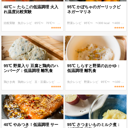
40℃～ たらこの低温調理 火入
95℃ かぼちゃのガーリックビ
れ温度比較実験
ネガーマリネ
比較実験
魚介レシピ
65℃〜
70℃〜
55℃〜
野菜レシピ
95℃〜
〜300 kcal
〜400 kcal
95℃ 野菜入り 豆腐と鶏肉のハ
95℃ しらすと野菜のおかゆ：
ンバーグ：低温調理 離乳食
低温調理 離乳食
鶏ひき肉
鶏肉レシピ
豆・豆腐レシピ
95℃〜
魚介レシピ
〜100 kcal
野菜レシピ
95℃〜
〜100 kcal
40℃ やみつき！低温調理 サー
95℃ さつまいものミルク煮：