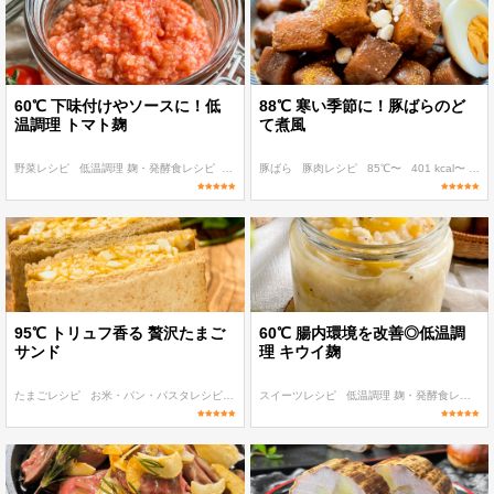
60℃ 下味付けやソースに！低
88℃ 寒い季節に！豚ばらのど
温調理 トマト麹
て煮風
野菜レシピ
低温調理 麹・発酵食レシピ
発酵食品レシピ
豚ばら
豚肉レシピ
60℃〜
〜100 kcal
85℃〜
401 kcal〜
糖質
95℃ トリュフ香る 贅沢たまご
60℃ 腸内環境を改善◎低温調
サンド
理 キウイ麹
たまごレシピ
お米・パン・パスタレシピ
95℃〜
スイーツレシピ
401 kcal〜
糖質 40g以下
低温調理 麹・発酵食レシピ