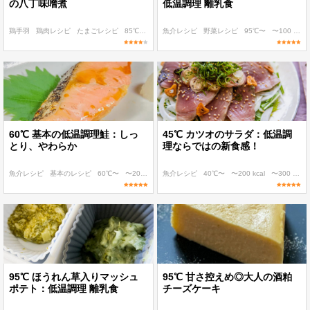
の八丁味噌煮
低温調理 離乳食
鶏手羽
鶏肉レシピ
たまごレシピ
85℃〜
〜300 kcal
魚介レシピ
野菜レシピ
95℃〜
〜100 kcal
60℃ 基本の低温調理鮭：しっ
45℃ カツオのサラダ：低温調
とり、やわらか
理ならではの新食感！
魚介レシピ
基本のレシピ
60℃〜
〜200 kcal
魚介レシピ
〜300 kcal
40℃〜
〜200 kcal
〜300 kcal
95℃ ほうれん草入りマッシュ
95℃ 甘さ控えめ◎大人の酒粕
ポテト：低温調理 離乳食
チーズケーキ