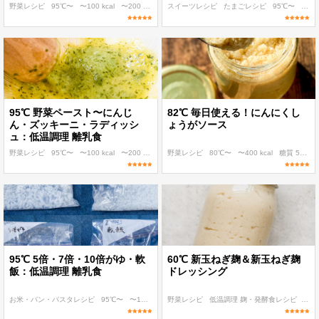
野菜レシピ
95℃〜
〜100 kcal
〜200 kcal
〜300 kcal
スイーツレシピ
たまごレシピ
95℃〜
〜400
95℃ 野菜ペースト〜にんじ
82℃ 毎日使える！にんにくし
ん・ズッキーニ・ラディッシ
ょうがソース
ュ：低温調理 離乳食
野菜レシピ
95℃〜
〜100 kcal
〜200 kcal
〜300 kcal
野菜レシピ
80℃〜
〜400 kcal
糖質 5g以下
95℃ 5倍・7倍・10倍がゆ・軟
60℃ 新玉ねぎ麹＆新玉ねぎ麹
飯：低温調理 離乳食
ドレッシング
お米・パン・パスタレシピ
95℃〜
〜100 kcal
野菜レシピ
〜200 kcal
低温調理 麹・発酵食レシピ
〜300 kcal
発酵