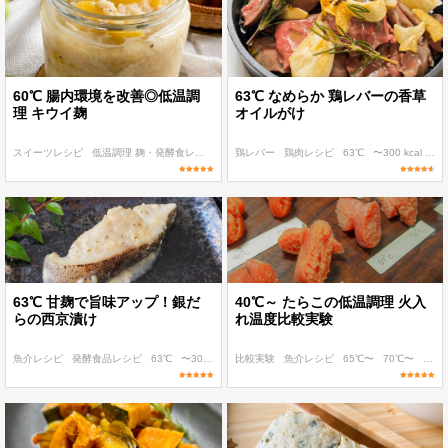
60℃ 腸内環境を改善◎低温調
63℃ なめらか 鶏レバーの香草
理 キウイ麹
オイルがけ
スイーツレシピ
低温調理 麹・発酵食レシピ
発酵食品レシピ
鶏レバー
鶏肉レシピ
60℃〜
63℃
〜100 kcal
〜300 kcal
〜40
63℃ 甘麹で旨味アップ！銀だ
40℃～ たらこの低温調理 火入
らの西京漬け
れ温度比較実験
魚介レシピ
発酵食品レシピ
63℃
〜300 kcal
比較実験
〜400 kcal
魚介レシピ
65℃〜
70℃〜
55℃