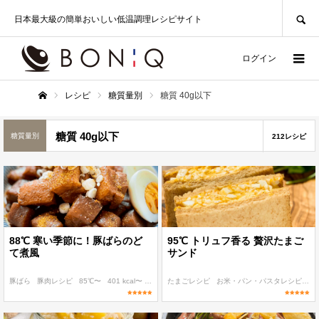
SEARCH
日本最大級の簡単おいしい低温調理レシピサイト
ログイン
レシピ
糖質量別
糖質 40g以下
ホーム
糖質 40g以下
糖質量別
212レシピ
88℃ 寒い季節に！豚ばらのど
95℃ トリュフ香る 贅沢たまご
て煮風
サンド
豚ばら
豚肉レシピ
85℃〜
401 kcal〜
糖質 20g以下
たまごレシピ
お米・パン・パスタレシピ
9