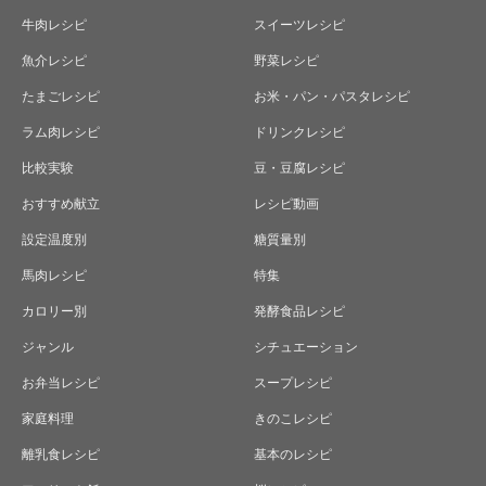
牛肉レシピ
スイーツレシピ
魚介レシピ
野菜レシピ
たまごレシピ
お米・パン・パスタレシピ
ラム肉レシピ
ドリンクレシピ
比較実験
豆・豆腐レシピ
おすすめ献立
レシピ動画
設定温度別
糖質量別
馬肉レシピ
特集
カロリー別
発酵食品レシピ
ジャンル
シチュエーション
お弁当レシピ
スープレシピ
家庭料理
きのこレシピ
離乳食レシピ
基本のレシピ