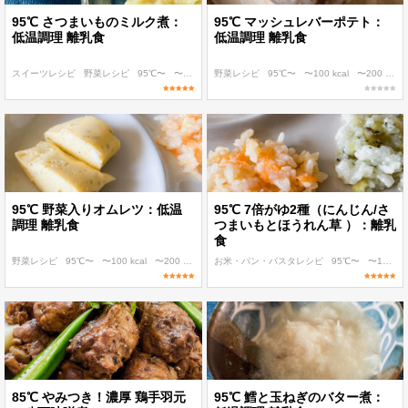
95℃ さつまいものミルク煮：
95℃ マッシュレバーポテト：
低温調理 離乳食
低温調理 離乳食
スイーツレシピ
野菜レシピ
95℃〜
〜100 kcal
野菜レシピ
〜200 kcal
95℃〜
〜100 kcal
〜200 kcal
95℃ 野菜入りオムレツ：低温
95℃ 7倍がゆ2種（にんじん/さ
調理 離乳食
つまいもとほうれん草 ）：離乳
食
野菜レシピ
95℃〜
〜100 kcal
〜200 kcal
〜300 kcal
お米・パン・パスタレシピ
95℃〜
〜100 kcal
85℃ やみつき！濃厚 鶏手羽元
95℃ 鱈と玉ねぎのバター煮：