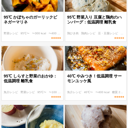
95℃ かぼちゃのガーリックビ
95℃ 野菜入り 豆腐と鶏肉のハ
ネガーマリネ
ンバーグ：低温調理 離乳食
野菜レシピ
95℃〜
〜300 kcal
〜400 kcal
糖質 40g以下
鶏ひき肉
鶏肉レシピ
豆・豆腐レシピ
95℃
95℃ しらすと野菜のおかゆ：
40℃ やみつき！低温調理 サー
低温調理 離乳食
モンユッケ風
魚介レシピ
野菜レシピ
95℃〜
〜100 kcal
〜200 kcal
魚介レシピ
40℃〜
〜400 kcal
糖質 20g以下