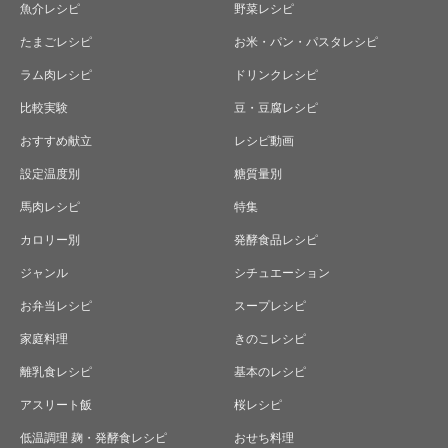
魚介レシピ
野菜レシピ
たまごレシピ
お米・パン・パスタレシピ
ラム肉レシピ
ドリンクレシピ
比較実験
豆・豆腐レシピ
おすすめ献立
レシピ動画
設定温度別
糖質量別
馬肉レシピ
特集
カロリー別
発酵食品レシピ
ジャンル
シチュエーション
お弁当レシピ
スープレシピ
家庭料理
きのこレシピ
離乳食レシピ
基本のレシピ
アスリート飯
桜レシピ
レシピ検索
加熱時間基準表
低温調理ルール
真空パック器
完全セット
低温調理 麹・発酵食レシピ
おせち料理