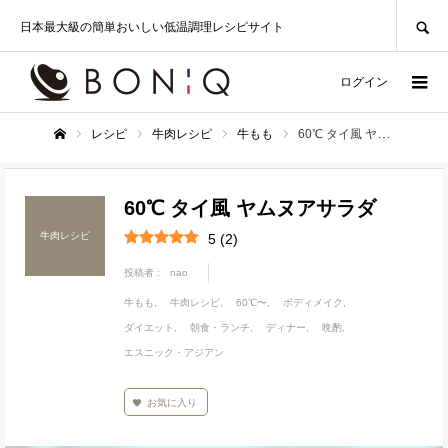
SEARCH
日本最大級の簡単おいしい低温調理レシピサイト
ログイン
レシピ
牛肉レシピ
牛もも
60℃ タイ風 ヤムヌアサラダ
ホーム
60℃ タイ風 ヤムヌアサラダ
牛肉レシピ
5
(
2
)
投稿者 :
nao
牛もも
牛肉レシピ
60℃〜
ボディメイク
ダイエット
朝食・ランチ
ディナー
晩酌
エスニック・アジアン
お気に入り