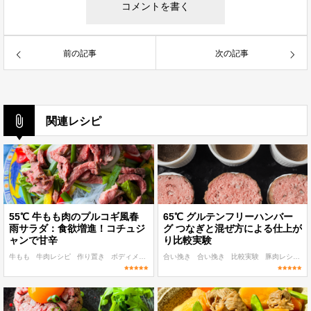
前の記事
次の記事
関連レシピ
55℃ 牛もも肉のプルコギ風春
65℃ グルテンフリーハンバー
雨サラダ：食欲増進！コチュジ
グ つなぎと混ぜ方による仕上が
ャンで甘辛
り比較実験
牛もも
牛肉レシピ
作り置き
ボディメイク
子ども
合い挽き
合い挽き
比較実験
豚肉レシピ