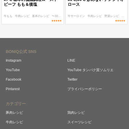
ビーフ もも＆後塩
ロース
牛もも
牛肉レシピ
基本のレシピ
〜300 kcal
牛サーロイン
〜400 kcal
牛肉レシピ
野菜レシピ
55℃
BONIQ公式 SNS
Instagram
LINE
YouTube
YouTube タンパク質ソムリエ
Facebook
Twitter
Pintarest
プライバシーポリシー
カテゴリー
豚肉レシピ
鶏肉レシピ
牛肉レシピ
スイーツレシピ