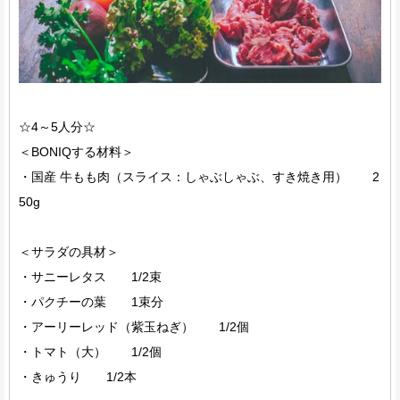
☆4～5人分☆
＜BONIQする材料＞
・国産 牛もも肉（スライス：しゃぶしゃぶ、すき焼き用） 2
50g
＜サラダの具材＞
・サニーレタス 1/2束
・パクチーの葉 1束分
・アーリーレッド（紫玉ねぎ） 1/2個
・トマト（大） 1/2個
・きゅうり 1/2本