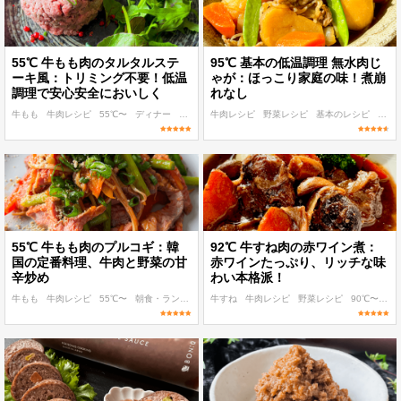
55℃ 牛もも肉のタルタルステ
95℃ 基本の低温調理 無水肉じ
ーキ風：トリミング不要！低温
ゃが：ほっこり家庭の味！煮崩
調理で安心安全においしく
れなし
牛もも
牛肉レシピ
55℃〜
ディナー
洋食
牛肉レシピ
野菜レシピ
基本のレシピ
95℃
55℃ 牛もも肉のプルコギ：韓
92℃ 牛すね肉の赤ワイン煮：
国の定番料理、牛肉と野菜の甘
赤ワインたっぷり、リッチな味
辛炒め
わい本格派！
牛もも
牛肉レシピ
55℃〜
朝食・ランチ
ディナー
牛すね
牛肉レシピ
野菜レシピ
90℃〜
デ