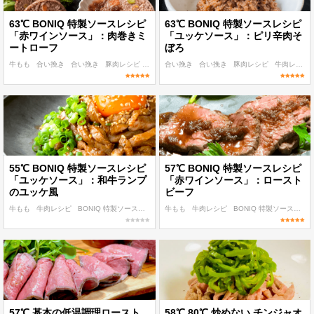
63℃ BONIQ 特製ソースレシピ
63℃ BONIQ 特製ソースレシピ
「赤ワインソース」：肉巻きミ
「ユッケソース」：ピリ辛肉そ
ートローフ
ぼろ
牛もも
合い挽き
合い挽き
豚肉レシピ
牛肉レシピ
合い挽き
合い挽き
豚肉レシピ
牛肉レシピ
55℃ BONIQ 特製ソースレシピ
57℃ BONIQ 特製ソースレシピ
「ユッケソース」：和牛ランプ
「赤ワインソース」：ロースト
のユッケ風
ビーフ
牛もも
牛肉レシピ
BONIQ 特製ソースレシピ
牛もも
55℃〜
牛肉レシピ
朝食・ランチ
BONIQ 特製ソースレシピ
57℃ 基本の低温調理ロースト
58℃,80℃ 炒めない チンジャオ