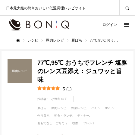
SEARCH
日本最大級の簡単おいしい低温調理レシピサイト
ログイン
レシピ
豚肉レシピ
豚ばら
77℃,95℃ おうちでフレンチ 塩豚のレンズ豆添え：ジュワッと旨味
ホーム
77℃,95℃ おうちでフレンチ 塩豚
のレンズ豆添え：ジュワッと旨
豚肉レシピ
味
5
(
1
)
投稿者 :
小野寺 桂子
豚ばら
豚肉レシピ
野菜レシピ
75℃〜
95℃〜
作り置き
朝食・ランチ
ディナー
おもてなし・ごちそう
晩酌
フレンチ