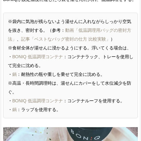
※袋内に気泡が残らないよう湯せんに入れながらしっかり空気
を抜き、密封する。（参考：
動画「低温調理用バッグの密封方
法」
、
記事「ベストなバッグ密封の仕方 比較実験」
）
※食材全体が湯せんに浸かるようにする。浮いてくる場合は、
・
BONIQ 低温調理コンテナ
：コンテナラック、トレーを使用し
て完全に沈める。
・
鍋
：耐熱性の瓶や重しを乗せて完全に沈める。
※高温・長時間調理時は、湯せんにカバーをして水位減少を防
ぐ。
・
BONIQ 低温調理コンテナ
：コンテナルーフを使用する。
・
鍋
：ラップを使用する。