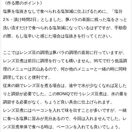
《作る際のポイント》
塩豚を塩抜きなしで食べられる塩加減に仕上げるために、「塩分
2％・漬け時間2日」としました。豚バラの表面に残った塩をさっと
洗い流すだけで食べられる塩加減になっているはずですが、手順⑥
の際、もし塩辛いと感じた場合は塩抜きを行ってください。
ここではレンズ豆の調理は豚バラの調理の直前に行っていますが、
レンズ豆煮は前日に調理を行っても構いません。95℃で行う低温調
理のメニューは沢山あるので、何か他のメニューと一緒の時に同時
調理しておくと便利です。
従来の鍋でレンズ豆を煮る場合は、途中で水が少なくなれば足した
りと調節が必要でした。このBONIQで行うレンズ豆煮は、水の量を
調節する必要がなく、ちょうど良い具合に仕上げられます。
レンズ豆煮にはベーコンを入れて味を出すことが多いですが、一緒
に食べる塩豚に旨みが充分あるので、今回は入れませんでした。レ
ンズ豆煮単体で食べる時は、ベーコンを入れても良いでしょう。