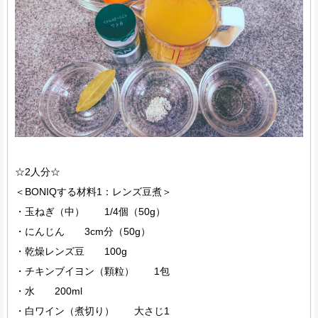
☆2人分☆
＜BONIQする材料1：レンズ豆煮＞
・玉ねぎ（中） 1/4個（50g）
・にんじん 3cm分（50g）
・乾燥レンズ豆 100g
・チキンブイヨン（顆粒） 1包
・水 200ml
・白ワイン（煮切り） 大さじ1