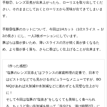
手順⑦、レンズ豆煮が出来上がったら、ローリエを取り出してくだ
さい。そのままにしておくとローリエから苦味が出てきてしまいま
す。
手順⑨塩豚のカットについて、今回は1/4カット（1/2スライス → 1/
2の長さ）にし、一人2枚ポーションにしています。
豚ばらは脂が多いため、薄いスライスの方が焼く面が多くなるた
め、より脂が多く落ち、さらに香ばしく仕上げることが出来ます。
《作った感想》
“塩豚のレンズ豆添え”はフランスの家庭料理の定番で、日本で
はビストロなどでも見かけるポピュラーなメニューですが、BO
NIQがあれば火加減や水加減などに迷わずとも完璧な仕上がり
に！
そして今回は塩豚の“塩抜き”をしなくても美味しく食べられ
る、ちょうど良い塩加減を狙って「塩分2％、漬け時間2日」に