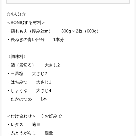
☆4人分☆
＜BONIQする材料＞
・鶏もも肉（厚み2cm） 300g × 2枚（600g）
・長ねぎの青い部分 1本分
《調味料》
・酒（煮切る） 大さじ2
・三温糖 大さじ2
・はちみつ 大さじ1
・しょうゆ 大さじ4
・たかのつめ 1本
＜付け合わせ＞ ※お好みで
・レタス 適量
・糸とうがらし 適量