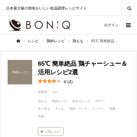
SEARCH
日本最大級の簡単おいしい低温調理レシピサイト
ログイン
レシピ
鶏肉レシピ
鶏もも
65℃ 簡単絶品 鶏チャーシュー＆活用レシピ2選
ホーム
65℃ 簡単絶品 鶏チャーシュー＆
活用レシピ2選
鶏肉レシピ
4
(
4
)
投稿者 :
nao
鶏もも
鶏肉レシピ
基本のレシピ
65℃〜
作り置き
子ども
朝食・ランチ
ディナー
晩酌
和食
お気に入り