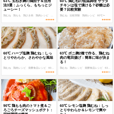
63℃ 玉ねぎ麹の鶏団子＆活用
60℃ 鶏むねの低温調理 サラダ
法3選：ふっくら、もちっとジ
チキンは塩で漬ける？砂糖は必
ューシー！
要？比較実験
鶏むね
鶏もも
鶏ひき肉
鶏肉レシピ
低温調理 麹・発酵食レシピ
鶏むね
比較実験
鶏肉レシピ
60℃〜
60℃ ハーブ塩麹 鶏むね：しっ
63℃ ボニ麹2種で作る、鶏むね
とりやわらか、さわやかな風味
肉の竜田揚げ：簡単に味が決ま
る！
鶏むね
鶏肉レシピ
発酵食品レシピ
60℃〜
パパッと作れる
鶏むね
鶏肉レシピ
発酵食品レシピ
63℃
90℃ 鶏もも肉のトマト煮＆ご
60℃ レモン塩麹 鶏むね：しっ
ろごろチーズマッシュポテト：
とりやわらか＆レモンで爽や
レシピ検索
加熱時間基準表
低温調理ルール
真空パック器
完全セット