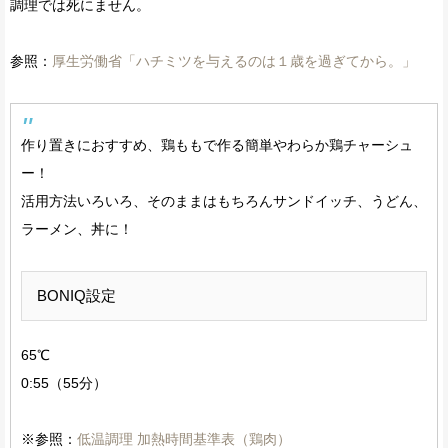
調理では死にません。
参照：
厚生労働省「ハチミツを与えるのは１歳を過ぎてから。」
作り置きにおすすめ、鶏ももで作る簡単やわらか鶏チャーシュ
ー！
活用方法いろいろ、そのままはもちろんサンドイッチ、うどん、
ラーメン、丼に！
BONIQ設定
65℃
0:55（55分）
※参照：
低温調理 加熱時間基準表（鶏肉）