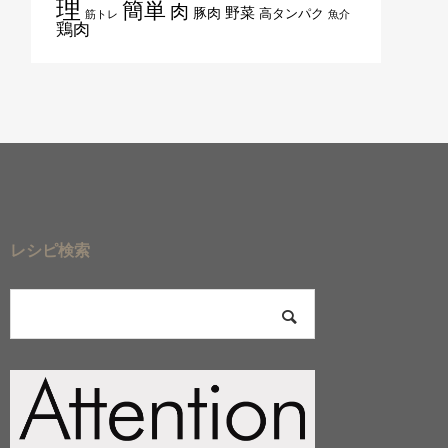
理
簡単
肉
野菜
豚肉
高タンパク
筋トレ
魚介
鶏肉
レシピ検索