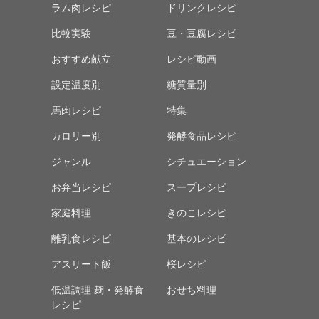
ラム肉レシピ
ドリンクレシピ
比較実験
豆・豆腐レシピ
おすすめ献立
レシピ動画
設定温度別
糖質量別
馬肉レシピ
特集
カロリー別
発酵食品レシピ
ジャンル
シチュエーション
お弁当レシピ
スープレシピ
家庭料理
きのこレシピ
離乳食レシピ
基本のレシピ
アスリート飯
桜レシピ
低温調理 麹・発酵食
おせち料理
レシピ