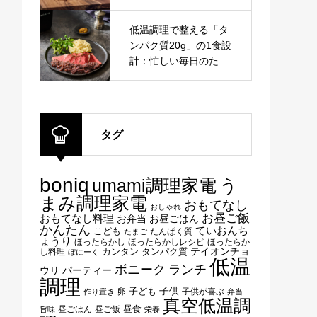
拠【保存版】
低温調理で整える「タ
ンパク質20g」の1食設
計：忙しい毎日のため
の科学的アプローチ
タグ
boniq
umami調理家電
う
まみ調理家電
おもてなし
おしゃれ
お昼ご飯
おもてなし料理
お弁当
お昼ごはん
かんたん
ていおんち
こども
たんぱく質
たまご
ょうり
ほったらかし
ほったらかしレシピ
ほったらか
テイオンチョ
タンパク質
し料理
カンタン
ぼにーく
低温
ボニーク
ランチ
ウリ
パーティー
調理
子供
子ども
卵
子供が喜ぶ
作り置き
弁当
真空低温調
昼ごはん
昼ご飯
昼食
旨味
栄養