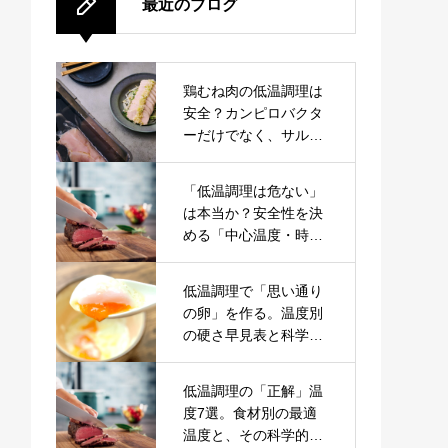
最近のブログ
鶏むね肉の低温調理は
安全？カンピロバクタ
ーだけでなく、サルモ
ネラも見据えた「鶏肉
表」の設計
「低温調理は危ない」
は本当か？安全性を決
める「中心温度・時
間・食材」の科学
低温調理で「思い通り
の卵」を作る。温度別
の硬さ早見表と科学的
根拠
低温調理の「正解」温
度7選。食材別の最適
温度と、その科学的根