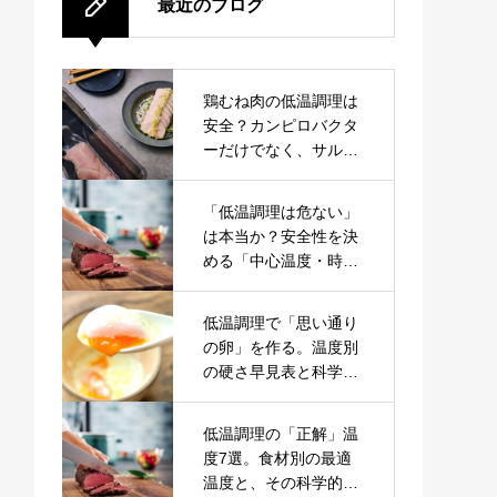
最近のブログ
鶏むね肉の低温調理は
安全？カンピロバクタ
ーだけでなく、サルモ
ネラも見据えた「鶏肉
表」の設計
「低温調理は危ない」
は本当か？安全性を決
める「中心温度・時
間・食材」の科学
低温調理で「思い通り
の卵」を作る。温度別
の硬さ早見表と科学的
根拠
低温調理の「正解」温
度7選。食材別の最適
温度と、その科学的根