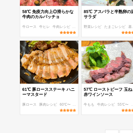
58℃ 免疫力向上◎滑らかな
85℃ アスパラと半熟卵の
牛肉のカルパッチョ
サラダ
牛ロース
牛ヒレ
牛肉レシピ
55℃〜
野菜レシピ
パパッと作れる
たまごレシピ
基本のレシピ
61℃ 豚ロースステーキ ハニ
57℃ ローストビーフ 玉ね
ーマスタード
赤ワインソース
豚ロース
豚肉レシピ
60℃〜
朝食・ランチ
牛もも
牛肉レシピ
ディナー
55℃〜