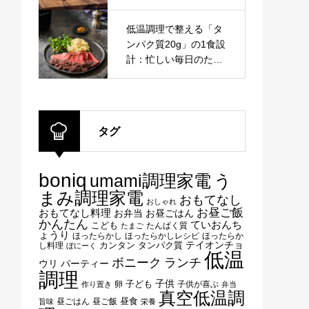
拠【保存版】
低温調理で整える「タ
ンパク質20g」の1食設
計：忙しい毎日のため
の科学的アプローチ
タグ
boniq
umami調理家電
う
まみ調理家電
おもてなし
おしゃれ
お昼ご飯
おもてなし料理
お弁当
お昼ごはん
かんたん
ていおんち
こども
たんぱく質
たまご
ょうり
ほったらかし
ほったらかしレシピ
ほったらか
テイオンチョ
タンパク質
し料理
カンタン
ぼにーく
低温
ボニーク
ランチ
ウリ
パーティー
調理
子供
子ども
卵
子供が喜ぶ
作り置き
弁当
真空低温調
昼ごはん
昼ご飯
昼食
旨味
栄養