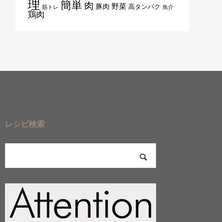
理
簡単
肉
野菜
豚肉
高タンパク
筋トレ
魚介
鶏肉
レシピ検索