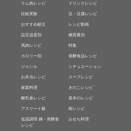
ラム肉レシピ
ドリンクレシピ
比較実験
豆・豆腐レシピ
おすすめ献立
レシピ動画
設定温度別
糖質量別
馬肉レシピ
特集
カロリー別
発酵食品レシピ
ジャンル
シチュエーション
お弁当レシピ
スープレシピ
家庭料理
きのこレシピ
離乳食レシピ
基本のレシピ
アスリート飯
桜レシピ
低温調理 麹・発酵食
おせち料理
レシピ