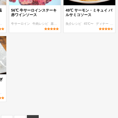
温
56℃ 牛サーロインステーキ
49℃ サーモン・ミキュイ バ
赤ワインソース
ルサミコソース
牛サーロイン
85℃〜
〜100 kcal
牛肉レシピ
基本のレシピ
魚介レシピ
55℃〜
45℃〜
401 kcal〜
ディナー
おも
ぎ
作り置き
ディナー