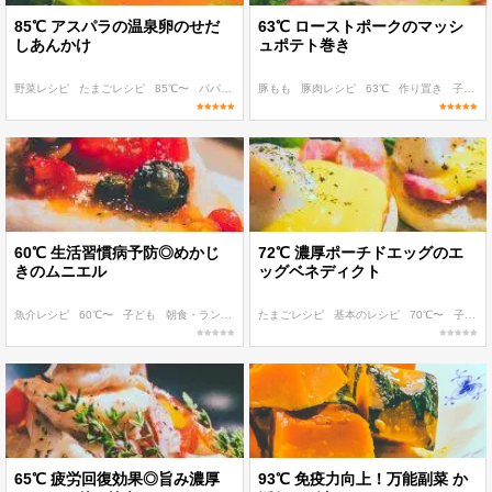
85℃ アスパラの温泉卵のせだ
63℃ ローストポークのマッシ
しあんかけ
ュポテト巻き
野菜レシピ
たまごレシピ
85℃〜
パパッと作れる
豚もも
作り置き
豚肉レシピ
63℃
作り置き
子ども
60℃ 生活習慣病予防◎めかじ
72℃ 濃厚ポーチドエッグのエ
きのムニエル
ッグベネディクト
魚介レシピ
60℃〜
子ども
朝食・ランチ
ディナー
たまごレシピ
基本のレシピ
70℃〜
子ども
65℃ 疲労回復効果◎旨み濃厚
93℃ 免疫力向上！万能副菜 か