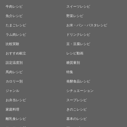
牛肉レシピ
スイーツレシピ
魚介レシピ
野菜レシピ
たまごレシピ
お米・パン・パスタレシピ
ラム肉レシピ
ドリンクレシピ
比較実験
豆・豆腐レシピ
おすすめ献立
レシピ動画
設定温度別
糖質量別
馬肉レシピ
特集
カロリー別
発酵食品レシピ
ジャンル
シチュエーション
お弁当レシピ
スープレシピ
家庭料理
きのこレシピ
離乳食レシピ
基本のレシピ