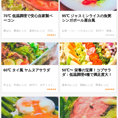
70℃ 低温調理で安心自家製ベ
95℃ ジャスミンライスの魚粥
ーコン
シンガポール屋台風
豚ばら
豚肉レシピ
基本のレシピ
70℃〜
〜400 kcal
お米・パン・パスタレシピ
95℃〜
朝食・ランチ
60℃ タイ風 ヤムヌアサラダ
50℃〜 栄養の宝庫！コブサラ
ダ：低温調理4種で満足度大！
牛もも
牛肉レシピ
60℃〜
ボディメイク
ダイエット
基本のレシピ
鶏肉レシピ
野菜レシピ
90℃