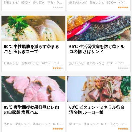
野菜レシピ
85℃〜
作り置き
朝食・ランチ
ディナー
基本のレシピ
魚介レシピ
60℃〜
パパッと作れる
90℃ 中性脂肪を減らす◎まる
65℃ 生活習慣病を防ぐ◎トル
ごと 玉ねぎスープ
コ名物 さばサンド
野菜レシピ
基本のレシピ
90℃〜
作り置き
子ども
魚介レシピ
基本のレシピ
70℃〜
401 kcal〜
63℃ 疲労回復効果◎豚ヒレ肉
63℃ ビタミン・ミネラル◎台
の自家製 塩豚ハム
湾名物 ルーロー飯
豚ヒレ
豚肉レシピ
基本のレシピ
63℃
作り置き
豚ロース
豚肉レシピ
63℃
子ども
ディナー