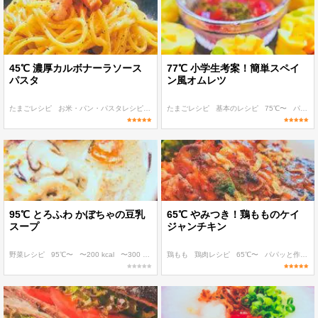
45℃ 濃厚カルボナーラソース
77℃ 小学生考案！簡単スペイ
パスタ
ン風オムレツ
たまごレシピ
お米・パン・パスタレシピ
基本のレシピ
たまごレシピ
45℃〜
基本のレシピ
パパッと作れる
75℃〜
パパッと作れる
95℃ とろふわ かぼちゃの豆乳
65℃ やみつき！鶏もものケイ
スープ
ジャンチキン
野菜レシピ
95℃〜
〜200 kcal
〜300 kcal
〜400 kcal
鶏もも
鶏肉レシピ
65℃〜
パパッと作れる