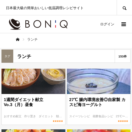
SEARCH
日本最大級の簡単おいしい低温調理レシピサイト
ログイン
ランチ
ホーム
ランチ
タグ
153件
1週間ダイエット献立
27℃ 腸内環境改善◎自家製 カ
Vo.3（月）昼食
スピ海ヨーグルト
おすすめ献立
作り置き
ダイエット
朝食・ランチ
スイーツレシピ
和食
発酵食品レシピ
25℃〜
パ