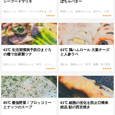
シーフードマリネ
ぼちゃバター
魚介レシピ
65℃〜
パパッと作れる
作り置き
野菜レシピ
ボディメイク
基本のレシピ
90℃〜
〜200 kcal
63℃ 生活習慣病予防◎まぐろ
63℃ 鶏ハムロール 大葉チーズ
の柵で自家製ツナ
と人参ラペ
魚介レシピ
基本のレシピ
63℃
パパッと作れる
鶏むね
作り置き
鶏肉レシピ
63℃
晩酌
作り置き
85℃ 最強野菜！ブロッコリー
61℃ 細胞の劣化を防止◎簡単
とナッツのスープ
絶品 鮭の西京焼き