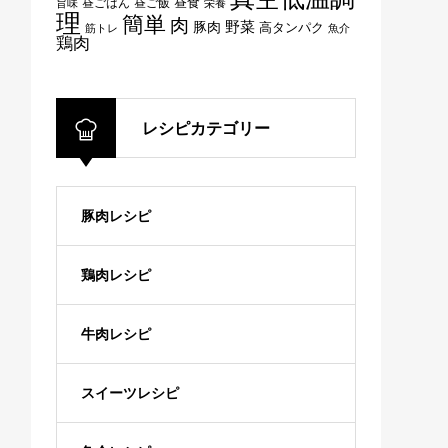
昼ごはん
昼ご飯
昼食
旨味
栄養
理
簡単
肉
野菜
豚肉
高タンパク
筋トレ
魚介
鶏肉
レシピカテゴリー
豚肉レシピ
鶏肉レシピ
牛肉レシピ
スイーツレシピ