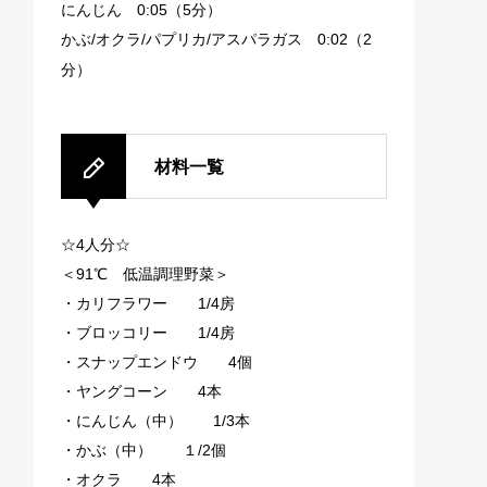
にんじん 0:05（5分）
かぶ/オクラ/パプリカ/アスパラガス 0:02（2
分）
材料一覧
☆4人分☆
＜91℃ 低温調理野菜＞
・カリフラワー 1/4房
・ブロッコリー 1/4房
・スナップエンドウ 4個
・ヤングコーン 4本
・にんじん（中） 1/3本
・かぶ（中） １/2個
・オクラ 4本