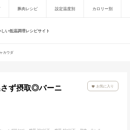
ピ
豚肉レシピ
設定温度別
カロリー別
いしい低温調理レシピサイト
ニャカウダ
逃さず摂取◎バーニ
お気に入り