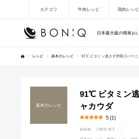
カテゴリ
牛肉レシピ
鶏肉レシ
日本最大級の簡単お
レシピ
基本のレシピ
91℃ ビタミン逃さず摂取◎バー
ホーム
91℃ ビタミン
ャカウダ
基本のレシピ
5
(
1
)
投稿者 :
小野寺 桂子