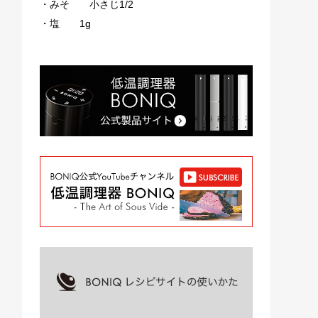
・みそ 小さじ1/2
・塩 1g