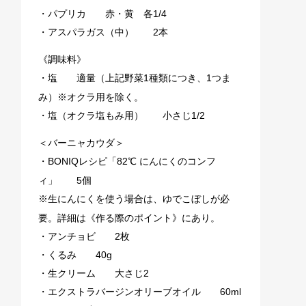
・パプリカ 赤・黄 各1/4
・アスパラガス（中） 2本
《調味料》
・塩 適量（上記野菜1種類につき、1つま
み）※オクラ用を除く。
・塩（オクラ塩もみ用） 小さじ1/2
＜バーニャカウダ＞
・BONIQレシピ「82℃ にんにくのコンフ
ィ」 5個
※生にんにくを使う場合は、ゆでこぼしが必
要。詳細は《作る際のポイント》にあり。
・アンチョビ 2枚
・くるみ 40g
・生クリーム 大さじ2
・エクストラバージンオリーブオイル 60ml