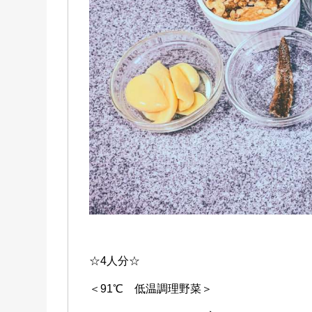
☆4人分☆
＜91℃ 低温調理野菜＞