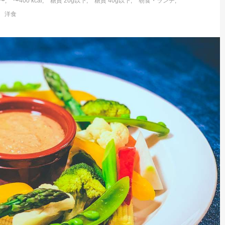
℃〜
〜400 kcal
糖質 20g以下
糖質 40g以下
朝食・ランチ
洋食