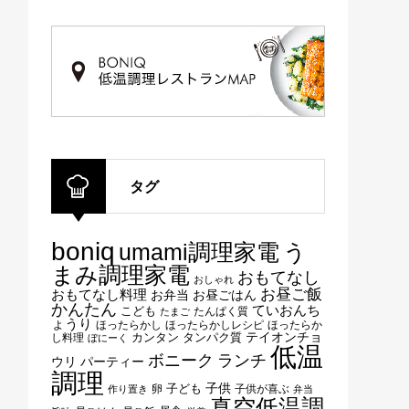
タグ
boniq
umami調理家電
う
まみ調理家電
おもてなし
おしゃれ
お昼ご飯
おもてなし料理
お弁当
お昼ごはん
かんたん
ていおんち
こども
たんぱく質
たまご
ょうり
ほったらかし
ほったらかしレシピ
ほったらか
テイオンチョ
タンパク質
し料理
カンタン
ぼにーく
低温
ボニーク
ランチ
ウリ
パーティー
調理
子供
子ども
卵
子供が喜ぶ
作り置き
弁当
真空低温調