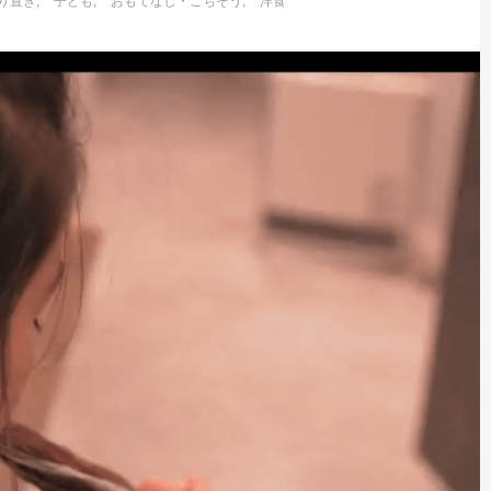
り置き
子ども
おもてなし・ごちそう
洋食