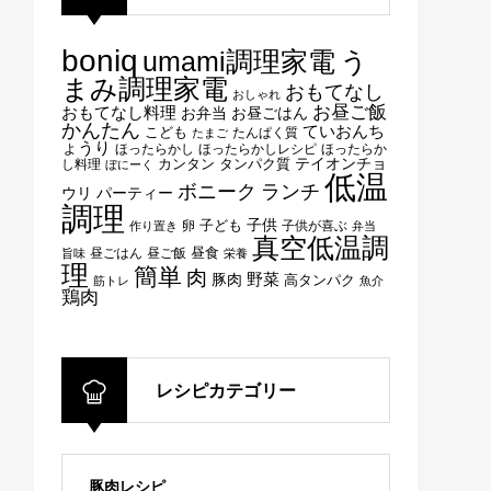
boniq
umami調理家電
う
まみ調理家電
おもてなし
おしゃれ
お昼ご飯
おもてなし料理
お弁当
お昼ごはん
かんたん
ていおんち
こども
たんぱく質
たまご
ょうり
ほったらかし
ほったらかしレシピ
ほったらか
テイオンチョ
タンパク質
し料理
カンタン
ぼにーく
低温
ボニーク
ランチ
ウリ
パーティー
調理
子供
子ども
卵
子供が喜ぶ
作り置き
弁当
真空低温調
昼ごはん
昼ご飯
昼食
旨味
栄養
理
簡単
肉
野菜
豚肉
高タンパク
筋トレ
魚介
鶏肉
レシピカテゴリー
豚肉レシピ