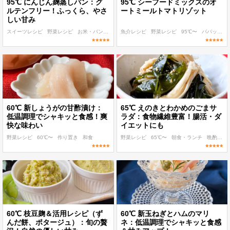
95℃ にんじん麹蒸しパン：グ
95℃ シーフードミックスのオ
ルテンフリー！ふっくら、やさ
ートミールトマトリゾット
しい甘み
スイーツレシピ
野菜レシピ
お米・パン・パスタレシピ
魚介レシピ
95℃〜
野菜レシピ
作り置き
95℃〜
パパッと作れる
60℃ 新しょうがの甘酢漬け：
65℃ えのきとわかめのごまサ
低温調理でシャキッと食感！爽
ラダ：食物繊維豊富！腸活・ダ
快な味わい
イエットにも
野菜レシピ
60℃〜
作り置き
和食
野菜レシピ
65℃〜
朝食・ランチ
晩酌
和
60℃ 枝豆麹＆活用レシピ（ず
60℃ 新玉ねぎとハムのマリ
んだ餅、ポタージュ）：旬の贅
ネ：低温調理でシャキッと食感