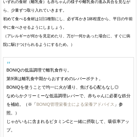
いずれの食材（離乳食）も赤ちゃんの様子や離乳食の進み具合を見なが
ら、少量ずつ取り入れていきます。
初めて食べる食材は1日1種類にし、必ず耳かき1杯程度から、平日の午前
中に食べさせるようにしましょう。
（アレルギーが何かを見定めたり、万が一何かあった場合に、すぐに病
院に駆けつけられるようにするため。）
BONIQの低温調理で離乳食作り。
第9弾は離乳食中期からおすすめのレバーポテト。
BONIQを使うことで均一に火が通り、焦げる心配もなし◎
なめらかクリーミーな低温調理レバーで、赤ちゃんに必要な鉄分
を補給。（※「
BONIQ管理栄養士による栄養アドバイス
」参
照。）
じゃがいもに含まれるビタミンCと一緒に摂取して、吸収率アッ
プ。