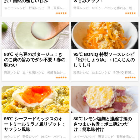
沢！自然の優しい甘み
＆甘みアップ！
スイーツレシピ
野菜レシピ
豆・豆腐レシピ
発酵食品レシピ
野菜レシピ
60℃〜
低温調理 麹・発酵食レシピ
パパッと作れる
朝食・ランチ
80℃ そら豆のポタージュ：き
95℃ BONIQ 特製ソースレシピ
のこ麹の旨みでダシ不要！春の
「出汁しょうゆ」：にんじんの
味わい
しりしり
野菜レシピ
豆・豆腐レシピ
発酵食品レシピ
低温調理 麹・発酵食レシピ
野菜レシピ
たまごレシピ
80℃〜
BONIQ 特製ソースレシピ
95℃ シーフードミックスのオ
80℃ レモン塩麹と濃縮甘酒の
ートミールミラノ風リゾット：
さつまいも煮：ボニ麹2つだ
サフラン風味
け！簡単味付け
レシピ検索
加熱時間基準表
低温調理ルール
真空パック器
完全セット
魚介レシピ
野菜レシピ
95℃〜
ボディメイク
スイーツレシピ
ダイエット
野菜レシピ
発酵食品レシピ