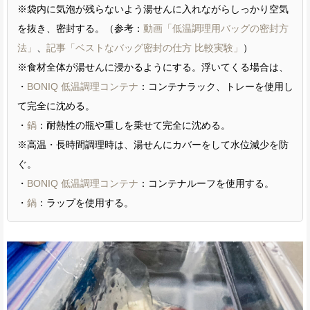
※袋内に気泡が残らないよう湯せんに入れながらしっかり空気
を抜き、密封する。（参考：
動画「低温調理用バッグの密封方
法」
、
記事「ベストなバッグ密封の仕方 比較実験」
）
※食材全体が湯せんに浸かるようにする。浮いてくる場合は、
・
BONIQ 低温調理コンテナ
：コンテナラック、トレーを使用し
て完全に沈める。
・
鍋
：耐熱性の瓶や重しを乗せて完全に沈める。
※高温・長時間調理時は、湯せんにカバーをして水位減少を防
ぐ。
・
BONIQ 低温調理コンテナ
：コンテナルーフを使用する。
・
鍋
：ラップを使用する。