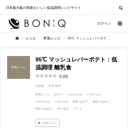
SEARCH
日本最大級の簡単おいしい低温調理レシピサイト
ログイン
レシピ
野菜レシピ
95℃ マッシュレバーポテト：低温調理 離乳食
ホーム
95℃ マッシュレバーポテト：低
温調理 離乳食
野菜レシピ
0
(
0
)
投稿者 :
井澤 綾華
野菜レシピ
95℃〜
〜100 kcal
〜200 kcal
〜300 kcal
〜400 kcal
糖質 5g以下
糖質 20g以下
糖質 40g以下
作り置き
子ども
お気に入り