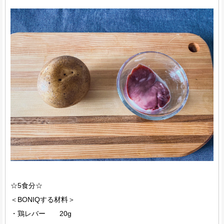
☆5食分☆
＜BONIQする材料＞
・鶏レバー 20g