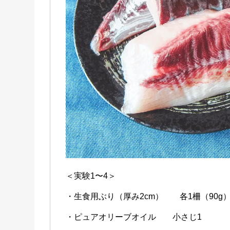
＜実験1〜4＞
・生食用ぶり（厚み2cm） 各1柵（90g
・ピュアオリーブオイル 小さじ1