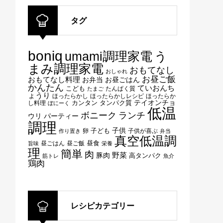
タグ
boniq
umami調理家電
う
まみ調理家電
おもてなし
おしゃれ
お昼ご飯
おもてなし料理
お弁当
お昼ごはん
かんたん
ていおんち
こども
たんぱく質
たまご
ょうり
ほったらかし
ほったらかしレシピ
ほったらか
テイオンチョ
タンパク質
し料理
カンタン
ぼにーく
低温
ボニーク
ランチ
ウリ
パーティー
調理
子供
子ども
卵
子供が喜ぶ
作り置き
弁当
真空低温調
昼ごはん
昼ご飯
昼食
旨味
栄養
理
簡単
肉
野菜
豚肉
高タンパク
筋トレ
魚介
鶏肉
レシピカテゴリー