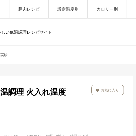
ピ
豚肉レシピ
設定温度別
カロリー別
いしい低温調理レシピサイト
較実験
低温調理 火入れ温度
お気に入り