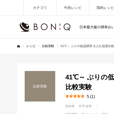
カテゴリ
牛肉レシピ
鶏肉レシ
日本最大級の簡単お
レシピ
比較実験
41℃～ ぶりの低温調理 火入れ温度比
ホーム
41℃～ ぶりの
比較実験
比較実験
5
(
1
)
投稿者 :
井澤 綾華