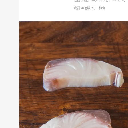
比較実験
魚介レシピ
40℃〜
糖質 40g以下
和食