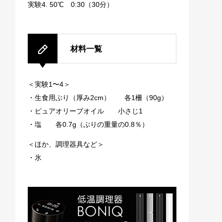
実験4. 50℃ 0:30（30分）
材料一覧
＜実験1〜4＞
・生食用ぶり（厚み2cm） 各1柵（90g）
・ピュアオリーブオイル 小さじ1
・塩 各0.7g（ぶりの重量の0.8％）
＜ほか、調理器具など＞
・氷