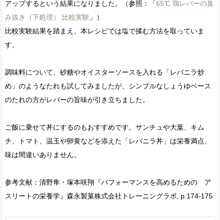
アップするという結果になりました。（参照：「
65℃ 鶏レバーの臭
み抜き（下処理） 比較実験
」）
比較実験結果を踏まえ、本レシピでは塩で揉む方法を取っていま
す。
調味料について、砂糖やオイスターソースを入れる「レバニラ炒
め」のようなたれも試してみましたが、シンプルなしょうゆベース
のたれの方がレバーの旨味が引き立ちました。
ご飯に乗せて丼にするのもおすすめです。サンチュや大葉、キム
チ、トマト、温玉や卵黄などを添えた「レバニラ丼」は栄養満点、
味は間違いありません。
参考文献：清野隼・塚本咲翔『パフォーマンスを高めるための ア
スリートの栄養学』森永製菓株式会社トレーニングラボ, p.174-175