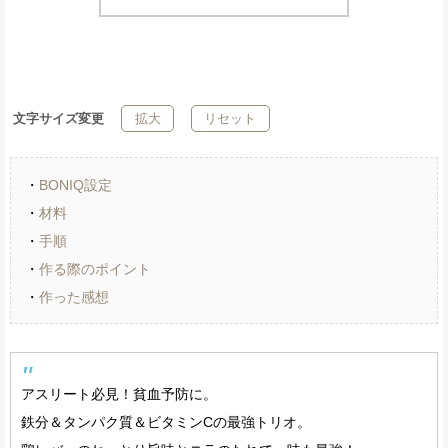
文字サイズ変更
拡大
リセット
・
BONIQ設定
・
材料
・
手順
・
作る際のポイント
・
作った感想
アスリート必見！貧血予防に。
鉄分＆タンパク質＆ビタミンCの最強トリオ。