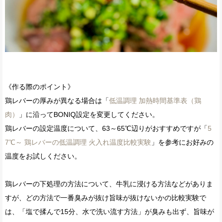
《作る際のポイント》
鶏レバーの厚みが異なる場合は「
低温調理 加熱時間基準表（鶏
肉）
」に沿ってBONIQ設定を変更してください。
鶏レバーの設定温度について、63～65℃辺りがおすすめですが「
5
7℃～ 鶏レバーの低温調理 火入れ温度比較実験
」を参考にお好みの
温度をお試しください。
鶏レバーの下処理の方法について、牛乳に浸ける方法などがありま
すが、どの方法で一番臭みが抜け旨味が抜けないかの比較実験で
は、「塩で揉んで15分、水で洗い流す方法」が臭みも出ず、旨味が