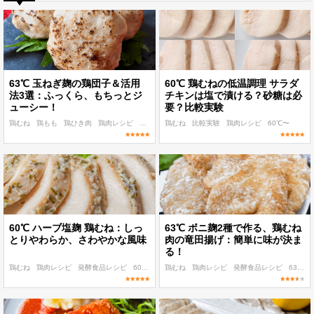
63℃ 玉ねぎ麹の鶏団子＆活用
60℃ 鶏むねの低温調理 サラダ
法3選：ふっくら、もちっとジ
チキンは塩で漬ける？砂糖は必
ューシー！
要？比較実験
鶏むね
鶏もも
鶏ひき肉
鶏肉レシピ
低温調理 麹・発酵食レシピ
鶏むね
比較実験
鶏肉レシピ
60℃〜
60℃ ハーブ塩麹 鶏むね：しっ
63℃ ボニ麹2種で作る、鶏むね
とりやわらか、さわやかな風味
肉の竜田揚げ：簡単に味が決ま
る！
鶏むね
鶏肉レシピ
発酵食品レシピ
60℃〜
パパッと作れる
鶏むね
鶏肉レシピ
発酵食品レシピ
63℃
レシピ検索
加熱時間基準表
低温調理ルール
真空パック器
完全セット