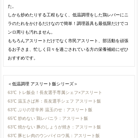
た。
しかも炒めたりする工程もなく、低温調理をした鶏レバーにニ
ラのたれをかけるだけなので簡単！調理器具も最低限だけでコ
ンロ周りも汚れません。
もちろんアスリートだけでなく市民アスリート、部活動を頑張
るお子さま、忙しく日々を過ごされている方の栄養補給にぜひ
おすすめです。
＜低温調理 アスリート飯シリーズ＞
63℃ トレ飯会！長友選手専属シェフ×アスリート
63℃ 温玉さば丼：長友選手シェフ アスリート飯
63℃ ぶりの甘辛丼 温玉のせ：アスリート飯
65℃ 炒めない 鶏レバニラ：アスリート飯
63℃ 焼かない 豚のしょうが焼き：アスリート飯
63℃ 豚ヒレ肉のウンパイロウ風：アスリート飯