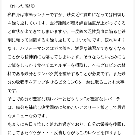
《作った感想》
私自身は市民ランナーですが、鉄欠乏性貧血になっては回復し
を繰り返しています。走行距離が増え練習強度が上がってくる
と症状が出てきてしまいますが、一度鉄欠乏性貧血に陥ると鉄
剤に頼って回復するを繰り返してしまいがちです。疲れやすく
なり、パフォーマンスはガタ落ち、満足な練習ができなくなる
ことから精神的にも落ちてしまいます。そうならないためにも
ご飯をしっかり食べてエネルギーを摂取し、ヘモグロビンの材
料である鉄分とタンパク質を補給することが必要です。また鉄
分の吸収率をアップさせるビタミンCを一緒に取ることも大事
です。
そこで鉄分が豊富な鶏レバーとビタミンCが豊富なレバニラ
は、鉄分を補給し疲労回復に努めたいアスリート飯として最適
なメニューなのです。
あまりにも日々忙しく追われ過ぎており、自分の栄養を後回し
にしてきたツケが・・・反省しながらこのレシピを作りまし