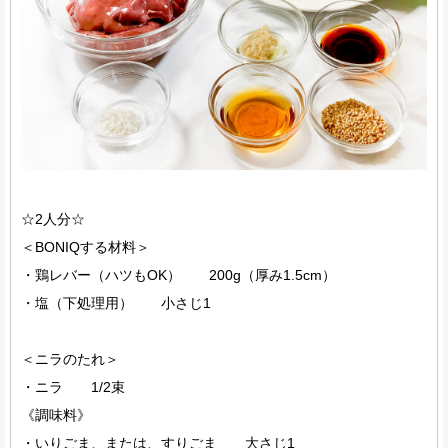
☆2人分☆
＜BONIQする材料＞
・鶏レバー（ハツもOK） 200g（厚み1.5cm）
・塩（下処理用） 小さじ1
＜ニラのたれ＞
・ニラ 1/2束
《調味料》
・いりごま、または、すりごま 大さじ1