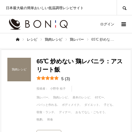
SEARCH
日本最大級の簡単おいしい低温調理レシピサイト
ログイン
レシピ
鶏肉レシピ
鶏レバー
65℃ 炒めない 鶏レバニラ：アスリート飯
ホーム
65℃ 炒めない 鶏レバニラ：アス
リート飯
鶏肉レシピ
5
(
3
)
投稿者 :
小野寺 桂子
鶏レバー
鶏肉レシピ
基本のレシピ
65℃〜
パパッと作れる
ボディメイク
ダイエット
子ども
朝食・ランチ
ディナー
おもてなし・ごちそう
晩酌
和食