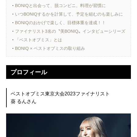
・
BONIQと出会って、脱コンビニ。料理が習慣に
・
いつBONIQするかを計算して、予定を組むのも楽しみに
・
BONIQのおかげで楽しく、目標体重を達成！！
・
ファイナリスト3名の〝美BONIQ〟インタビューシリーズ
・
「ベストオブミス」とは
・
BONIQ × ベストオブミスの取り組み
プロフィール
ベストオブミス東京大会2023ファイナリスト
葵 るんさん