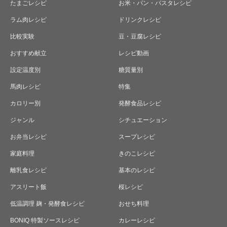
たまごレシピ
お米・パン・パスタレシピ
ラム肉レシピ
ドリンクレシピ
比較実験
豆・豆腐レシピ
おすすめ献立
レシピ動画
設定温度別
糖質量別
馬肉レシピ
特集
カロリー別
発酵食品レシピ
ジャンル
シチュエーション
お弁当レシピ
スープレシピ
家庭料理
きのこレシピ
離乳食レシピ
基本のレシピ
アスリート飯
桜レシピ
低温調理 麹・発酵食レシピ
おせち料理
BONIQ 特製ソースレシピ
カレーレシピ