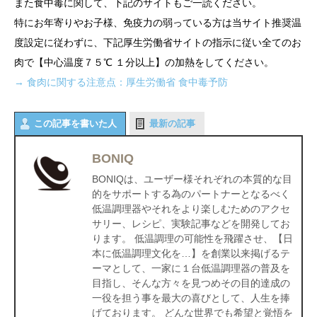
また食中毒に関して、下記のサイトもご一読ください。
特にお年寄りやお子様、免疫力の弱っている方は当サイト推奨温
度設定に従わずに、下記厚生労働省サイトの指示に従い全てのお
肉で【中心温度７５℃ １分以上】の加熱をしてください。
→ 食肉に関する注意点：厚生労働省 食中毒予防
この記事を書いた人
最新の記事
BONIQ
BONIQは、ユーザー様それぞれの本質的な目
的をサポートする為のパートナーとなるべく
低温調理器やそれをより楽しむためのアクセ
サリー、レシピ、実験記事などを開発してお
ります。 低温調理の可能性を飛躍させ、【日
本に低温調理文化を…】を創業以来掲げるテ
ーマとして、一家に１台低温調理器の普及を
目指し、そんな方々を見つめその目的達成の
一役を担う事を最大の喜びとして、人生を捧
げております。 どんな世界でも希望と覚悟を