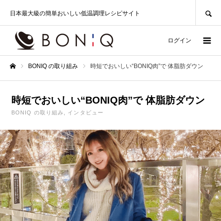
SEARCH
日本最大級の簡単おいしい低温調理レシピサイト
ログイン
BONIQ の取り組み
時短でおいしい“BONIQ肉”で 体脂肪ダウン
ホーム
時短でおいしい“BONIQ肉”で 体脂肪ダウン
BONIQ の取り組み
インタビュー