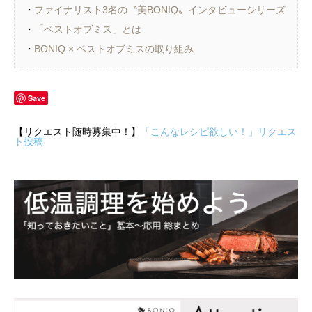
・
ファイナリスト3名の〝美BONIQ〟インタビューシリーズ
・
「ベストオブミス」とは
・
BONIQ × ベストオブミスの取り組み
Save
【リクエスト随時募集中！】
「こんなレシピ欲しい！」リクエス
ト投稿