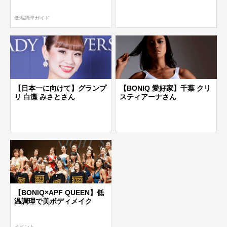
低温調理ガイド
【日本一に向けて】グランプ
【BONIQ 愛好家】千葉 クリ
リ 白瀬 みさとさん
スティアーナさん
【BONIQ×APF QUEEN】低
温調理で美ボディメイク
イベント