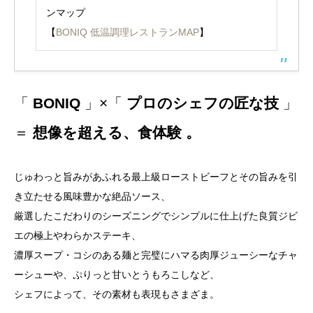
ンマップ
【
BONIQ 低温調理レストランMAP
】
「
BONIQ
」×「
プロのシェフの匠な技
」
＝
想像を超える、食体験 。
じゅわっと旨みがあふれる最上級ローストビーフとその旨みを引
き立たせる風味豊かな絶品ソース、
厳選したこだわりのシーズニングでシンプルに仕上げた良質ジビ
エの極上やわらかステーキ、
濃厚スープ・コシのある麺と完璧にハマる肉厚ジューシーなチャ
ーシューや、ぷりっと甘いとうもろこしなど、
シェフによって、その素材も表現もさまざま。