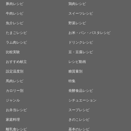
豚肉レシピ
鶏肉レシピ
牛肉レシピ
スイーツレシピ
魚介レシピ
野菜レシピ
たまごレシピ
お米・パン・パスタレシピ
ラム肉レシピ
ドリンクレシピ
比較実験
豆・豆腐レシピ
おすすめ献立
レシピ動画
設定温度別
糖質量別
馬肉レシピ
特集
カロリー別
発酵食品レシピ
ジャンル
シチュエーション
お弁当レシピ
スープレシピ
家庭料理
きのこレシピ
離乳食レシピ
基本のレシピ