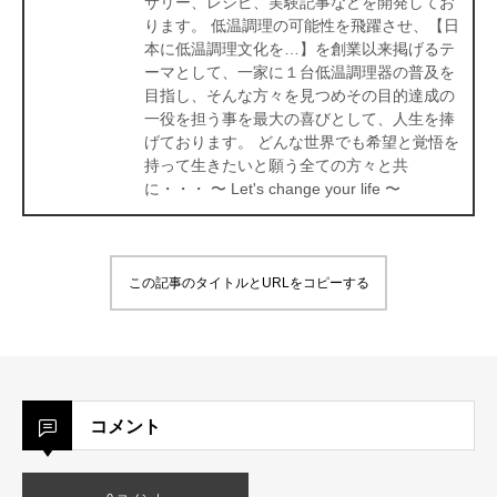
サリー、レシピ、実験記事などを開発してお
ります。 低温調理の可能性を飛躍させ、【日
本に低温調理文化を…】を創業以来掲げるテ
ーマとして、一家に１台低温調理器の普及を
目指し、そんな方々を見つめその目的達成の
一役を担う事を最大の喜びとして、人生を捧
げております。 どんな世界でも希望と覚悟を
持って生きたいと願う全ての方々と共
に・・・ 〜 Let's change your life 〜
この記事のタイトルとURLをコピーする
コメント