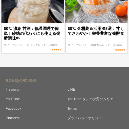
60℃ 濃縮 甘酒：低温調理で簡
60℃ 金柑麹＆活用法3選：甘く
単！砂糖の代わりにも使える発
てさわやか！栄養豊富な発酵食
酵調味料
スイーツレシピ
ドリンクレシピ
発酵食品レシピ
スイーツレシピ
低温調理 麹・発酵食レシピ
発酵食品レシピ
60℃〜
低温調理 麹・発酵食レシピ
BONIQ公式 SNS
Instagram
LINE
YouTube
YouTube タンパク質ソムリエ
Facebook
Twitter
Pintarest
プライバシーポリシー