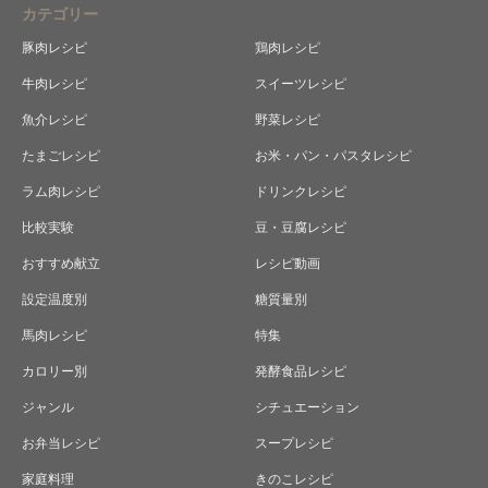
カテゴリー
豚肉レシピ
鶏肉レシピ
牛肉レシピ
スイーツレシピ
魚介レシピ
野菜レシピ
たまごレシピ
お米・パン・パスタレシピ
ラム肉レシピ
ドリンクレシピ
比較実験
豆・豆腐レシピ
おすすめ献立
レシピ動画
設定温度別
糖質量別
馬肉レシピ
特集
カロリー別
発酵食品レシピ
ジャンル
シチュエーション
お弁当レシピ
スープレシピ
家庭料理
きのこレシピ