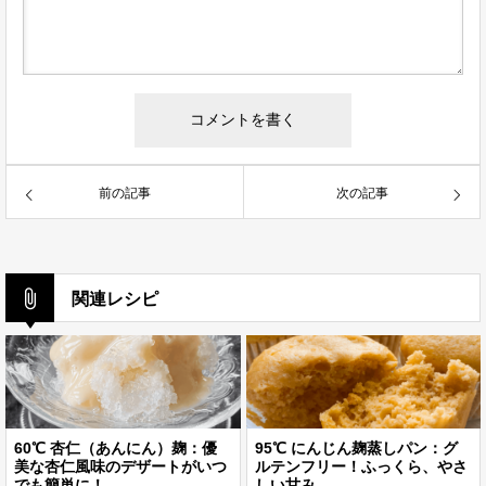
前の記事
次の記事
関連レシピ
60℃ 杏仁（あんにん）麹：優
95℃ にんじん麹蒸しパン：グ
美な杏仁風味のデザートがいつ
ルテンフリー！ふっくら、やさ
でも簡単に！
しい甘み