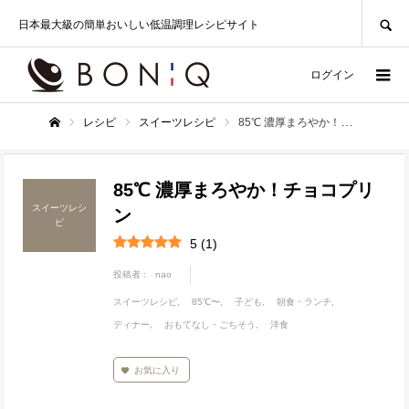
SEARCH
日本最大級の簡単おいしい低温調理レシピサイト
ログイン
レシピ
スイーツレシピ
85℃ 濃厚まろやか！チョコプリン
ホーム
85℃ 濃厚まろやか！チョコプリ
スイーツレシ
ン
ピ
5
(
1
)
投稿者 :
nao
スイーツレシピ
85℃〜
子ども
朝食・ランチ
ディナー
おもてなし・ごちそう
洋食
お気に入り