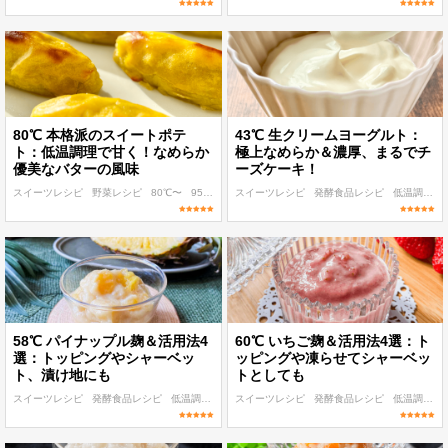
80℃ 本格派のスイートポテ
43℃ 生クリームヨーグルト：
ト：低温調理で甘く！なめらか
極上なめらか＆濃厚、まるでチ
優美なバターの風味
ーズケーキ！
スイーツレシピ
野菜レシピ
80℃〜
95℃〜
おもてなし・ごちそう
スイーツレシピ
発酵食品レシピ
低温調理 麹・発酵食レシピ
58℃ パイナップル麹＆活用法4
60℃ いちご麹＆活用法4選：ト
選：トッピングやシャーベッ
ッピングや凍らせてシャーベッ
ト、漬け地にも
トとしても
スイーツレシピ
発酵食品レシピ
低温調理 麹・発酵食レシピ
スイーツレシピ
55℃〜
発酵食品レシピ
作り置き
低温調理 麹・発酵食レシピ