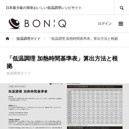
SEARCH
日本最大級の簡単おいしい低温調理レシピサイト
ログイン
低温調理ガイド
「低温調理 加熱時間基準表」算出方法と根拠
ホーム
「低温調理 加熱時間基準表」算出方法と根
拠
低温調理ガイド