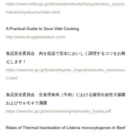
https://www.mhlw.go.jp/stf/seisakunitsuite/bunya/kenkou_iryou/s
hokuhin/syokuchu/index.html
A Practical Guide to Sous Vide Cooking
http://www.douglasbaldwin.com/
食品安全委員会 肉を低温で安全においしく調理するコツをお教
えします！
https://www.fsc.go.jp/foodsafetyinfo_map/shokuhniku_teionchou
ri.html
食品安全委員会 生食用食肉（牛肉）における腸管出血性大腸菌
およびサルモネラ属菌
https://www.fsc.go.jp/sonota/emerg/namaniku_hyoka.pdf
Rates of Thermal Inactivation of Listeria monocytogenes in Beef