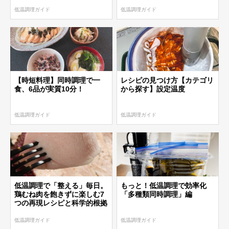
低温調理ガイド
低温調理ガイド
【時短料理】同時調理で一
レシピの見つけ方【カテゴリ
食、6品が実質10分！
から探す】設定温度
低温調理ガイド
低温調理ガイド
低温調理で「整える」毎日。
もっと！低温調理で効率化
鶏むね肉を飽きずに楽しむ7
「多種類同時調理」編
つの再現レシピと科学的根拠
低温調理ガイド
低温調理ガイド