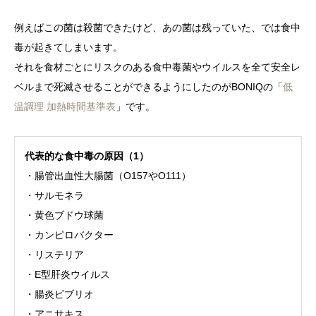
例えばこの菌は殺菌できたけど、あの菌は残っていた、では食中
毒が起きてしまいます。
それを食材ごとにリスクのある食中毒菌やウイルスを全て安全レ
ベルまで死滅させることができるようにしたのがBONIQの「
低
温調理 加熱時間基準表
」です。
代表的な食中毒の原因（1）
・腸管出血性大腸菌（O157やO111）
・サルモネラ
・黄色ブドウ球菌
・カンピロバクター
・リステリア
・E型肝炎ウイルス
・腸炎ビブリオ
・アニサキス