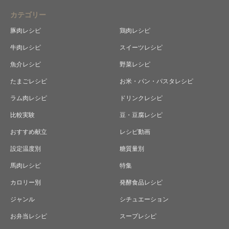
カテゴリー
豚肉レシピ
鶏肉レシピ
牛肉レシピ
スイーツレシピ
魚介レシピ
野菜レシピ
たまごレシピ
お米・パン・パスタレシピ
ラム肉レシピ
ドリンクレシピ
比較実験
豆・豆腐レシピ
おすすめ献立
レシピ動画
設定温度別
糖質量別
馬肉レシピ
特集
カロリー別
発酵食品レシピ
ジャンル
シチュエーション
お弁当レシピ
スープレシピ