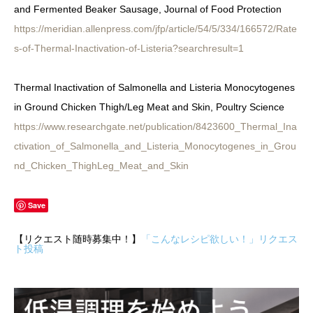
and Fermented Beaker Sausage, Journal of Food Protection
https://meridian.allenpress.com/jfp/article/54/5/334/166572/Rate
s-of-Thermal-Inactivation-of-Listeria?searchresult=1
Thermal Inactivation of Salmonella and Listeria Monocytogenes
in Ground Chicken Thigh/Leg Meat and Skin, Poultry Science
https://www.researchgate.net/publication/8423600_Thermal_Ina
ctivation_of_Salmonella_and_Listeria_Monocytogenes_in_Grou
nd_Chicken_ThighLeg_Meat_and_Skin
Save
【リクエスト随時募集中！】
「こんなレシピ欲しい！」リクエス
ト投稿