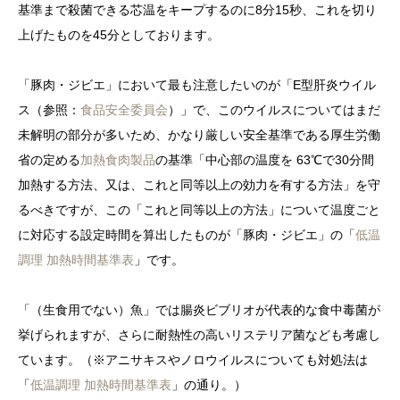
基準まで殺菌できる芯温をキープするのに8分15秒、これを切り
上げたものを45分としております。
「豚肉・ジビエ」において最も注意したいのが「E型肝炎ウイル
ス（参照：
食品安全委員会
）」で、このウイルスについてはまだ
未解明の部分が多いため、かなり厳しい安全基準である厚生労働
省の定める
加熱食肉製品
の基準「中心部の温度を 63℃で30分間
加熱する方法、又は、これと同等以上の効力を有する方法」を守
るべきですが、この「これと同等以上の方法」について温度ごと
に対応する設定時間を算出したものが「豚肉・ジビエ」の「
低温
調理 加熱時間基準表
」です。
「（生食用でない）魚」では腸炎ビブリオが代表的な食中毒菌が
挙げられますが、さらに耐熱性の高いリステリア菌なども考慮し
ています。（※アニサキスやノロウイルスについても対処法は
「
低温調理 加熱時間基準表
」の通り。）