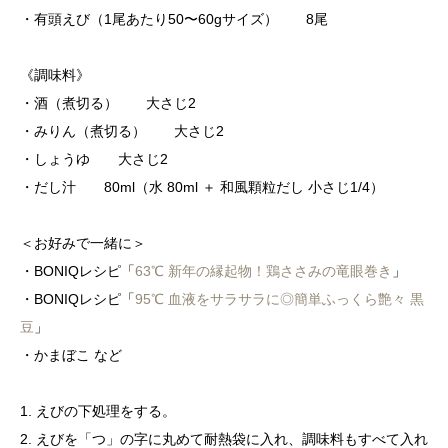
・有頭えび（1尾あたり50〜60gサイズ） 8尾
《調味料》
・酒（煮切る） 大さじ2
・みりん（煮切る） 大さじ2
・しょうゆ 大さじ2
・だし汁 80ml（水 80ml ＋ 和風顆粒だし 小さじ1/4）
＜お好みで一緒に＞
・BONIQレシピ「
63℃ 新年の縁起物！鶏ささみの竜眼巻き
」
・BONIQレシピ「
95℃ 血液をサラサラに◎簡単ふっくら艶々 黒
豆
」
・かまぼこ など
1. えびの下処理をする。
2. えびを「つ」の字に丸めて耐熱袋に入れ、調味料もすべて入れ