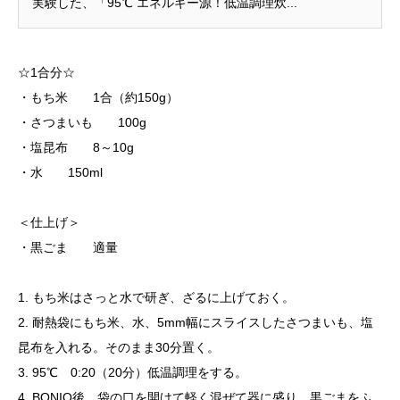
実験した、「95℃ エネルギー源！低温調理炊...
☆1合分☆
・もち米 1合（約150g）
・さつまいも 100g
・塩昆布 8～10g
・水 150ml
＜仕上げ＞
・黒ごま 適量
1. もち米はさっと水で研ぎ、ざるに上げておく。
2. 耐熱袋にもち米、水、5mm幅にスライスしたさつまいも、塩
昆布を入れる。そのまま30分置く。
3. 95℃ 0:20（20分）低温調理をする。
4. BONIQ後、袋の口を開けて軽く混ぜて器に盛り、黒ごまをふ