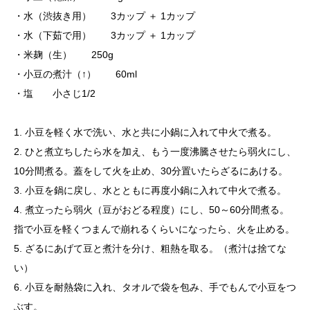
・水（渋抜き用） 3カップ ＋ 1カップ
・水（下茹で用） 3カップ ＋ 1カップ
・米麹（生） 250g
・小豆の煮汁（↑） 60ml
・塩 小さじ1/2
1. 小豆を軽く水で洗い、水と共に小鍋に入れて中火で煮る。
2. ひと煮立ちしたら水を加え、もう一度沸騰させたら弱火にし、
10分間煮る。蓋をして火を止め、30分置いたらざるにあける。
3. 小豆を鍋に戻し、水とともに再度小鍋に入れて中火で煮る。
4. 煮立ったら弱火（豆がおどる程度）にし、50～60分間煮る。
指で小豆を軽くつまんで崩れるくらいになったら、火を止める。
5. ざるにあげて豆と煮汁を分け、粗熱を取る。（煮汁は捨てな
い）
6. 小豆を耐熱袋に入れ、タオルで袋を包み、手でもんで小豆をつ
レシピ検索
加熱時間基準表
低温調理ルール
真空パック器
完全セット
ぶす。