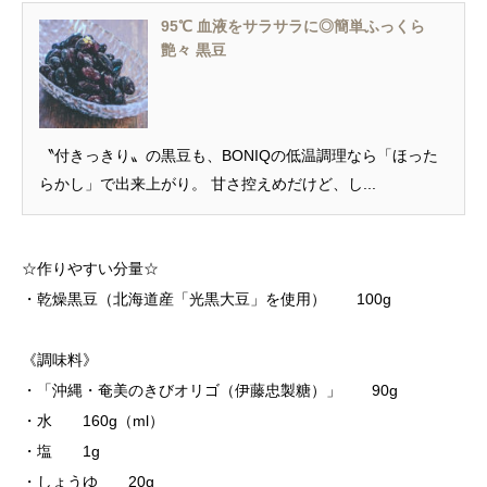
95℃ 血液をサラサラに◎簡単ふっくら
艶々 黒豆
〝付きっきり〟の黒豆も、BONIQの低温調理なら「ほった
らかし」で出来上がり。 甘さ控えめだけど、し...
☆作りやすい分量☆
・乾燥黒豆（北海道産「光黒大豆」を使用） 100g
《調味料》
・「沖縄・奄美のきびオリゴ（伊藤忠製糖）」 90g
・水 160g（ml）
・塩 1g
・しょうゆ 20g