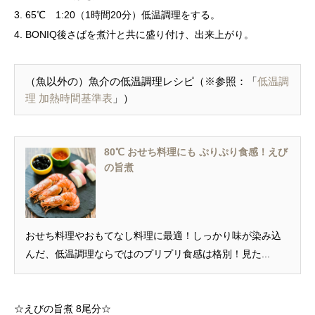
3. 65℃ 1:20（1時間20分）低温調理をする。
4. BONIQ後さばを煮汁と共に盛り付け、出来上がり。
（魚以外の）魚介の低温調理レシピ（※参照：「
低温調
理 加熱時間基準表
」）
80℃ おせち料理にも ぷりぷり食感！えび
の旨煮
おせち料理やおもてなし料理に最適！しっかり味が染み込
んだ、低温調理ならではのプリプリ食感は格別！見た...
☆えびの旨煮 8尾分☆