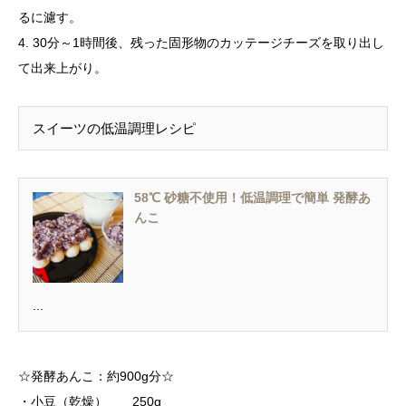
るに濾す。
4. 30分～1時間後、残った固形物のカッテージチーズを取り出し
て出来上がり。
スイーツの低温調理レシピ
58℃ 砂糖不使用！低温調理で簡単 発酵あ
んこ
...
☆発酵あんこ：約900g分☆
・小豆（乾燥） 250g