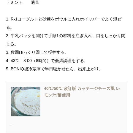
・ミント 適量
1. R-1ヨーグルトと砂糖をボウルに入れホイッパーでよく混ぜ
る。
2. 牛乳パックを開けて手順1の材料を注ぎ入れ、口をしっかり閉
じる。
3. 数回ゆっくり回して撹拌する。
4. 43℃ 8:00（8時間）で低温調理をする。
5. BONIQ後冷蔵庫で半日寝かせたら、出来上がり。
40℃/50℃ 改訂版 カッテージチーズ風 レ
モン汁/酢使用
...