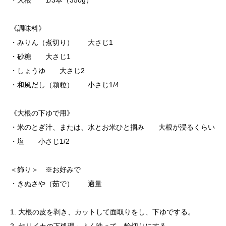
・大根 1/3本（350g）
《調味料》
・みりん（煮切り） 大さじ1
・砂糖 大さじ1
・しょうゆ 大さじ2
・和風だし（顆粒） 小さじ1/4
《大根の下ゆで用》
・米のとぎ汁、または、水とお米ひと掴み 大根が浸るくらい
・塩 小さじ1/2
＜飾り＞ ※お好みで
・きぬさや（茹で） 適量
1. 大根の皮を剥き、カットして面取りをし、下ゆでする。