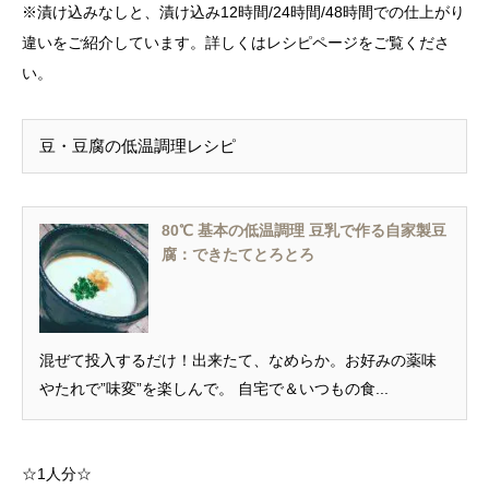
※漬け込みなしと、漬け込み12時間/24時間/48時間での仕上がり
違いをご紹介しています。詳しくはレシピページをご覧くださ
い。
豆・豆腐の低温調理レシピ
80℃ 基本の低温調理 豆乳で作る自家製豆
腐：できたてとろとろ
混ぜて投入するだけ！出来たて、なめらか。お好みの薬味
やたれで”味変”を楽しんで。 自宅で＆いつもの食...
☆1人分☆