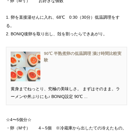
・卵（M寸） お好きな個数
1. 卵を直接湯せんに入れ、68℃ 0:30（30分）低温調理をす
る。
2. BONIQ後卵を取り出し、殻を割ったらできあがり。
90℃ 半熟煮卵の低温調理 漬け時間比較実
験
黄身までねっとり、究極の美味しさ。 まずはそのまま。ラ
ーメンや丼ぶりにも♪ BONIQ設定 90℃ ...
☆4〜5個分☆
・卵（M寸） 4～5個 ※冷蔵庫から出したての冷えたもの。