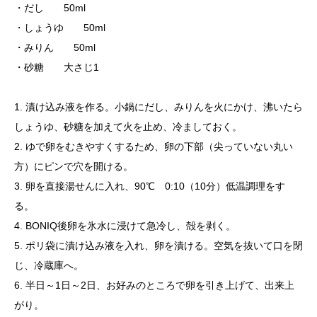
・だし 50ml
・しょうゆ 50ml
・みりん 50ml
・砂糖 大さじ1
1. 漬け込み液を作る。小鍋にだし、みりんを火にかけ、沸いたら
しょうゆ、砂糖を加えて火を止め、冷ましておく。
2. ゆで卵をむきやすくするため、卵の下部（尖っていない丸い
方）にピンで穴を開ける。
3. 卵を直接湯せんに入れ、90℃ 0:10（10分）低温調理をす
る。
4. BONIQ後卵を氷水に浸けて急冷し、殻を剥く。
5. ポリ袋に漬け込み液を入れ、卵を漬ける。空気を抜いて口を閉
じ、冷蔵庫へ。
6. 半日～1日～2日、お好みのところで卵を引き上げて、出来上
がり。